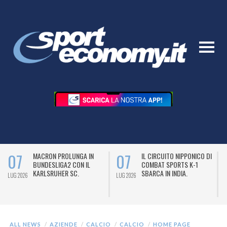
07
07
MACRON PROLUNGA IN
IL CIRCUITO NIPPONICO DI
BUNDESLIGA2 CON IL
COMBAT SPORTS K-1
KARLSRUHER SC.
SBARCA IN INDIA.
LUG 2026
LUG 2026
L
ALL NEWS
AZIENDE
CALCIO
CALCIO
HOME PAGE