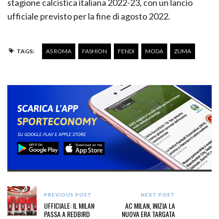
stagione calcistica italiana 2022-23, con un lancio
ufficiale previsto per la fine di agosto 2022.
TAGS:
AS ROMA
FASHION
FENDI
MODA
ZUMA
PREVIOUS POST
NEXT POST
UFFICIALE: IL MILAN
AC MILAN, INIZIA LA
PASSA A REDBIRD
NUOVA ERA TARGATA