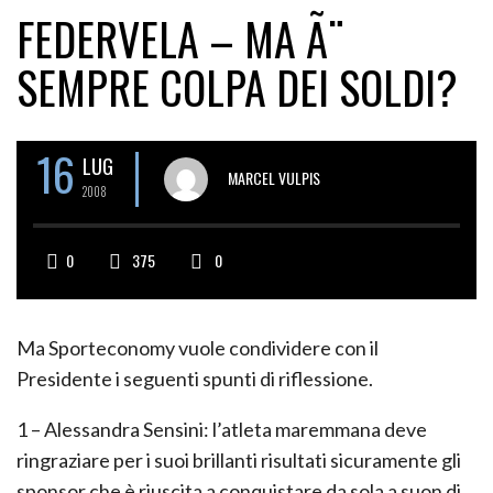
FEDERVELA – MA Ã¨
SEMPRE COLPA DEI SOLDI?
16
LUG
MARCEL VULPIS
2008
0
375
0
Ma Sporteconomy vuole condividere con il
Presidente i seguenti spunti di riflessione.
1 – Alessandra Sensini: l’atleta maremmana deve
ringraziare per i suoi brillanti risultati sicuramente gli
sponsor che è riuscita a conquistare da sola a suon di