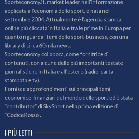
Sporteconomy.it, market leader nell'informazione
applicata all'economia dello sport, è nata nel
settembre 2004. Attualmente è l'agenzia stampa
online più cliccata in Italia e tra le prime in Europa per
quanto riguarda i temi dello sport-business, con una
library di circa 60 mila news.
Sporteconomy collabora, come fornitrice di
contenuti, con alcune delle più importanti testate
giornalistiche in Italia e all’estero (radio, carta
stampata e tv).
Fornisce approfondimenti sui principali temi
economico-finanziari del mondo dello sport ed è stata
"contributor" di SkySport nella prima edizione di
"CodiceRosso".
I PIÙ LETTI