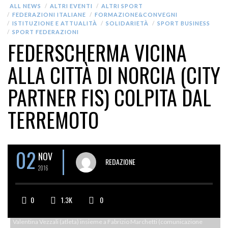
ALL NEWS
ALTRI EVENTI
ALTRI SPORT
FEDERAZIONI ITALIANE
FORMAZIONE&CONVEGNI
ISTITUZIONE E ATTUALITÀ
SOLIDARIETÀ
SPORT BUSINESS
SPORT FEDERAZIONI
FEDERSCHERMA VICINA
ALLA CITTÀ DI NORCIA (CITY
PARTNER FIS) COLPITA DAL
TERREMOTO
02
NOV
REDAZIONE
2016
0
1.3K
0
Valentina Vezzali (atleta) insieme a Fabrizio Marchetti (comunicazione