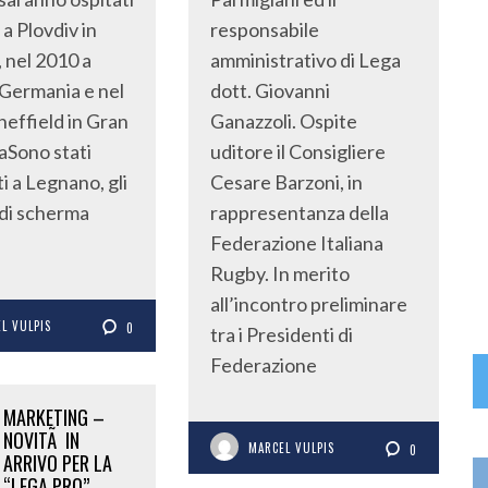
a Plovdiv in
responsabile
, nel 2010 a
amministrativo di Lega
n Germania e nel
dott. Giovanni
heffield in Gran
Ganazzoli. Ospite
aSono stati
uditore il Consigliere
i a Legnano, gli
Cesare Barzoni, in
di scherma
rappresentanza della
Federazione Italiana
Rugby. In merito
all’incontro preliminare
L VULPIS
0
tra i Presidenti di
Federazione
MARKETING –
NOVITÃ IN
MARCEL VULPIS
0
ARRIVO PER LA
“LEGA PRO”