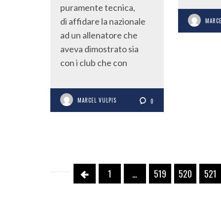
puramente tecnica,
di affidare la nazionale
MARCE
ad un allenatore che
aveva dimostrato sia
con i club che con
MARCEL VULPIS
0
1
…
519
520
521