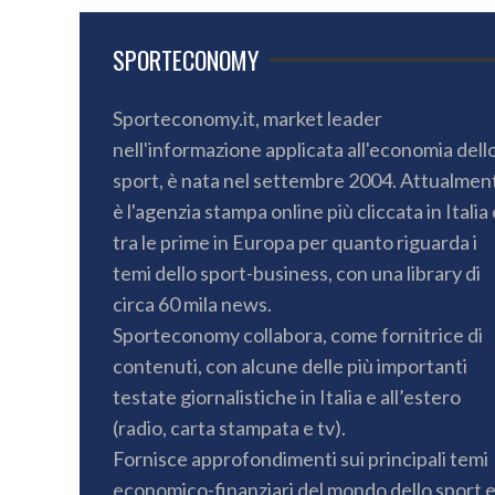
SPORTECONOMY
Sporteconomy.it, market leader
nell'informazione applicata all'economia dell
sport, è nata nel settembre 2004. Attualmen
è l'agenzia stampa online più cliccata in Italia 
tra le prime in Europa per quanto riguarda i
temi dello sport-business, con una library di
circa 60 mila news.
Sporteconomy collabora, come fornitrice di
contenuti, con alcune delle più importanti
testate giornalistiche in Italia e all’estero
(radio, carta stampata e tv).
Fornisce approfondimenti sui principali temi
economico-finanziari del mondo dello sport 