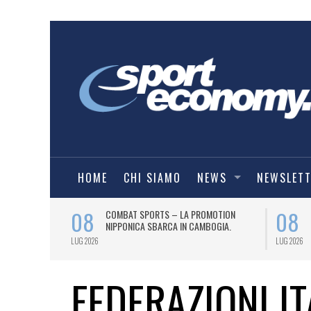
HOME
CHI SIAMO
NEWS
NEWSLET
08
08
O
COMBAT SPORTS – LA PROMOTION
IE A) PER UN
NIPPONICA SBARCA IN CAMBOGIA.
LUG 2026
LUG 2026
FEDERAZIONI IT