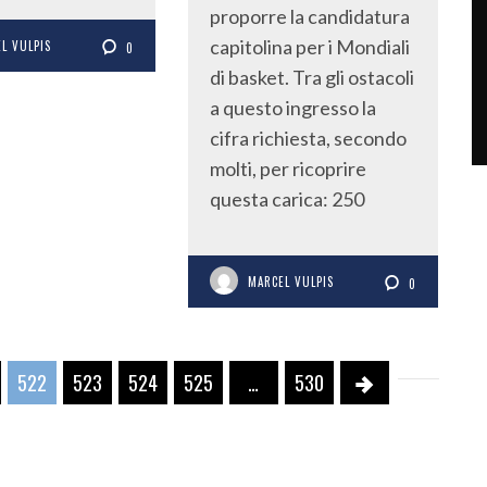
proporre la candidatura
capitolina per i Mondiali
L VULPIS
0
di basket. Tra gli ostacoli
a questo ingresso la
cifra richiesta, secondo
molti, per ricoprire
questa carica: 250
MARCEL VULPIS
0
522
523
524
525
…
530