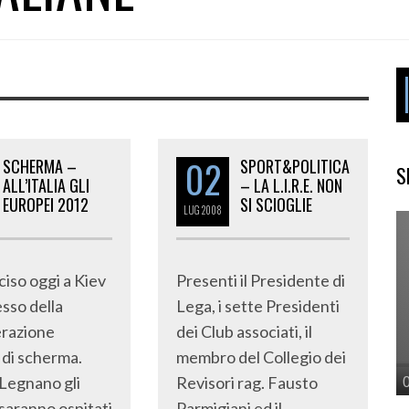
02
SCHERMA –
SPORT&POLITICA
S
ALL’ITALIA GLI
– LA L.I.R.E. NON
EUROPEI 2012
SI SCIOGLIE
LUG
2008
ciso oggi a Kiev
Presenti il Presidente di
esso della
Lega, i sette Presidenti
razione
dei Club associati, il
di scherma.
membro del Collegio dei
 Legnano gli
Revisori rag. Fausto
saranno ospitati
Parmigiani ed il