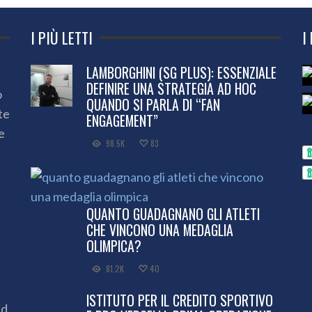
I PIÙ LETTI
I
LAMBORGHINI (SG PLUS): ESSENZIALE
DEFINIRE UNA STRATEGIA AD HOC
o
QUANDO SI PARLA DI “FAN
te
ENGAGEMENT”
e
98.5K
83
QUANTO GUADAGNANO GLI ATLETI
CHE VINCONO UNA MEDAGLIA
OLIMPICA?
81.2K
40
ISTITUTO PER IL CREDITO SPORTIVO
ed