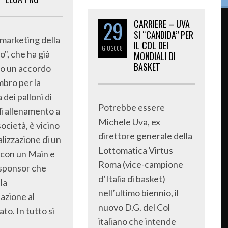
29
CARRIERE – UVA
SI “CANDIDA” PER
 marketing della
IL COL DEI
GIU
2008
o", che ha già
MONDIALI DI
BASKET
o un accordo
mbro per la
 dei palloni di
Potrebbe essere
di allenamento a
Michele Uva, ex
società, è vicino
direttore generale della
ializzazione di un
Lottomatica Virtus
con un Main e
Roma (vice-campione
 sponsor che
d’Italia di basket)
la
nell’ultimo biennio, il
azione al
nuovo D.G. del Col
to. In tutto si
italiano che intende