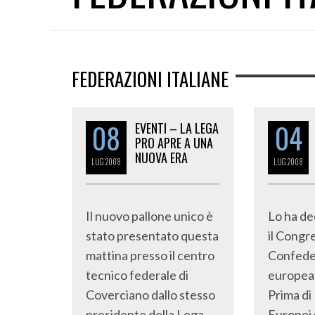
FEDERAZIONI ITALIANE
08
04
EVENTI – LA LEGA
PRO APRE A UNA
NUOVA ERA
LUG
2008
LUG
2008
Il nuovo pallone unico è
Lo ha de
stato presentato questa
il Congr
mattina presso il centro
Confede
tecnico federale di
europea 
Coverciano dallo stesso
Prima di
presidente della Lega
Europei 