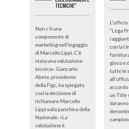
TECNICHE”
L’ufficio
Non c’è una
"Lega Pr
componente di
raggiunt
marketing nell’ingaggio
con la U
di Marcello Lippi. C’è
fornitura
stata una valutazione
gioco e 
tecnica». Giancarlo
tutte le 
Abete, presidente
all’uffic
della Figc, ha spiegato
accordo 
così la decisione di
un Title
richiamare Marcello
daranno 
Lippi sulla panchina della
denomin
Nazionale. «La
campiona
valutazione è