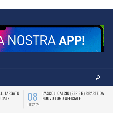
08
09
LL, TARGATO
L’ASCOLI CALCIO (SERIE B) RIPARTE DAL
A
ICIALE
NUOVO LOGO UFFICIALE.
L
C
LUG 2026
LUG 2026