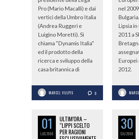
Pro (Mario Macalli) e dai
nel 2009 
vertici della Umbro Italia
Bulgaria
(Andrea Ruggeri e
Lipsia i
Luigino Moretti). Si
2011 a S
chiama "Dynamis Italia"
Bretagn
ed il prodotto della
assegnat
ricerca e sviluppo della
Europei 
casa britannica di
2012.
MARCEL VULPIS
MARCE
0
01
30
ULTIM’ORA –
“LIPPI SCELTO
PER RAGIONI
LUG
2008
GIU
2008
ESCLUSIVAMENTE