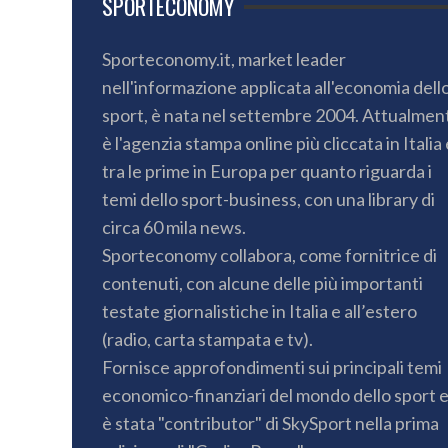
SPORTECONOMY
Sporteconomy.it, market leader
nell'informazione applicata all'economia dell
sport, è nata nel settembre 2004. Attualmen
è l'agenzia stampa online più cliccata in Italia 
tra le prime in Europa per quanto riguarda i
temi dello sport-business, con una library di
circa 60 mila news.
Sporteconomy collabora, come fornitrice di
contenuti, con alcune delle più importanti
testate giornalistiche in Italia e all’estero
(radio, carta stampata e tv).
Fornisce approfondimenti sui principali temi
economico-finanziari del mondo dello sport 
è stata "contributor" di SkySport nella prima