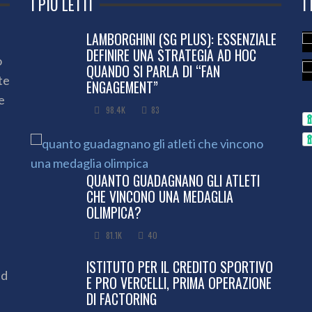
I PIÙ LETTI
I
LAMBORGHINI (SG PLUS): ESSENZIALE
DEFINIRE UNA STRATEGIA AD HOC
o
QUANDO SI PARLA DI “FAN
te
ENGAGEMENT”
e
98.4K
83
QUANTO GUADAGNANO GLI ATLETI
CHE VINCONO UNA MEDAGLIA
OLIMPICA?
81.1K
40
ISTITUTO PER IL CREDITO SPORTIVO
ed
E PRO VERCELLI, PRIMA OPERAZIONE
DI FACTORING