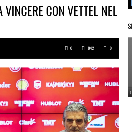
 A VINCERE CON VETTEL NEL
A
S
0
842
0