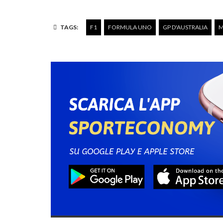
TAGS:
F1
FORMULA UNO
GP D'AUSTRALIA
M