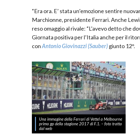
“Era ora. E’ stata un’emozione sentire nuovam
Marchionne, presidente Ferrari. Anche Lewi
reso omaggio al rivale: “L’avevo detto che dove
Giornata positiva per l’Italia anche per il rito
con
Antonio Giovinazzi (Sauber)
giunto 12°.
Una immagine della Ferrari di Vettel a Melbourne
primo gp della stagione 2017 di F.1. – foto tratta
dal web