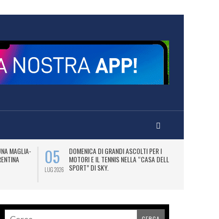
05
07
UNA MAGLIA-
DOMENICA DI GRANDI ASCOLTI PER I
M
RENTINA
MOTORI E IL TENNIS NELLA “CASA DELLO
C
SPORT” DI SKY.
LUG 2026
LUG 2026