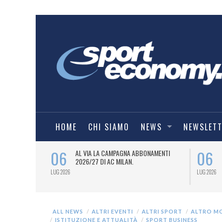
HOME
CHI SIAMO
NEWS
NEWSLET
06
06
SPORT
AL VIA LA CAMPAGNA ABBONAMENTI
6/27) DEL
2026/27 DI AC MILAN.
LUG 2026
LUG 2026
ALL NEWS
ALTRI EVENTI
ALTRI SPORT
ALTRO M
ISTITUZIONE E ATTUALITÀ
SPORT BUSINESS