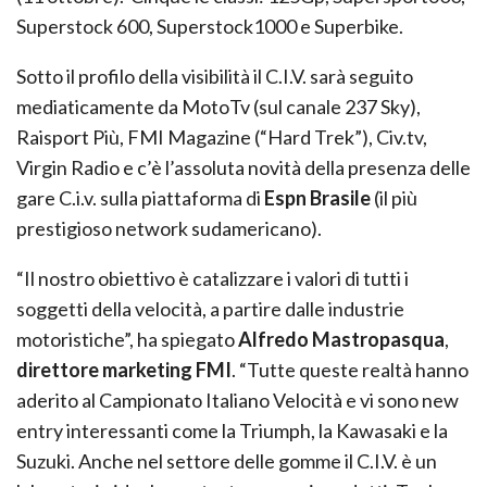
Superstock 600, Superstock1000 e Superbike.
Sotto il profilo della visibilità il C.I.V. sarà seguito
mediaticamente da MotoTv (sul canale 237 Sky),
Raisport Più, FMI Magazine (“Hard Trek”), Civ.tv,
Virgin Radio e c’è l’assoluta novità della presenza delle
gare C.i.v. sulla piattaforma di
Espn Brasile
(il più
prestigioso network sudamericano).
“Il nostro obiettivo è catalizzare i valori di tutti i
soggetti della velocità, a partire dalle industrie
motoristiche”, ha spiegato
Alfredo Mastropasqua
,
direttore marketing FMI
. “Tutte queste realtà hanno
aderito al Campionato Italiano Velocità e vi sono new
entry interessanti come la Triumph, la Kawasaki e la
Suzuki. Anche nel settore delle gomme il C.I.V. è un