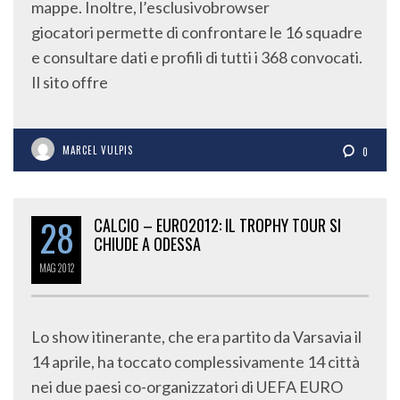
mappe. Inoltre, l’esclusivobrowser
giocatori permette di confrontare le 16 squadre
e consultare dati e profili di tutti i 368 convocati.
Il sito offre
MARCEL VULPIS
0
28
CALCIO – EURO2012: IL TROPHY TOUR SI
CHIUDE A ODESSA
MAG
2012
Lo show itinerante, che era partito da Varsavia il
14 aprile, ha toccato complessivamente 14 città
nei due paesi co-organizzatori di UEFA EURO