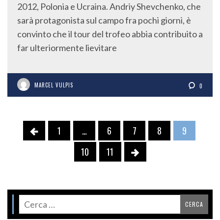
2012, Polonia e Ucraina. Andriy Shevchenko, che
sarà protagonista sul campo fra pochi giorni, è
convinto che il tour del trofeo abbia contribuito a
far ulteriormente lievitare
MARCEL VULPIS
0
1
…
6
7
8
9
10
11