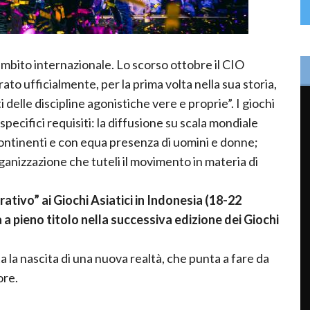
ambito internazionale. Lo scorso ottobre il CIO
to ufficialmente, per la prima volta nella sua storia,
delle discipline agonistiche vere e proprie”. I giochi
pecifici requisiti: la diffusione su scala mondiale
continenti e con equa presenza di uomini e donne;
rganizzazione che tuteli il movimento in materia di
ativo” ai Giochi Asiatici in Indonesia (18-22
 a pieno titolo nella successiva edizione dei Giochi
a la nascita di una nuova realtà, che punta a fare da
ore.