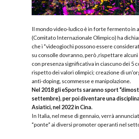
Il mondo video-ludico è in forte fermento in 
(Comitato Internazionale Olimpico) ha dichiara
che i “videogiochi possono essere considerati 
su consolle dovranno, però ,rispettare alcuni s
con presenza significativa in ciascuno dei 5 
rispetto dei valori olimpici; creazione di un’o
anti-doping, scommesse e manipolazione.
Nel 2018 gli eSports saranno sport “dimostr
settembre), per poi diventare una disciplina
Asiatici, nel 2022 in Cina.
In Italia, nel mese di gennaio, verrà annunciat
“ponte” ai diversi promoter operanti nel sett