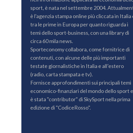
sport, è nata nel settembre 2004. Attualmen
è l'agenzia stampa online più cliccata in Italia 
tra le prime in Europa per quanto riguarda i
temi dello sport-business, con una library di
circa 60 mila news.
Sporteconomy collabora, come fornitrice di
contenuti, con alcune delle più importanti
testate giornalistiche in Italia e all’estero
(radio, carta stampata e tv).
Fornisce approfondimenti sui principali temi
economico-finanziari del mondo dello sport 
è stata "contributor" di SkySport nella prima
edizione di "CodiceRosso".