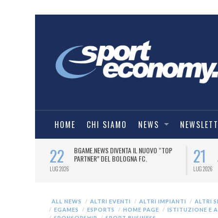
HOME
CHI SIAMO
NEWS
NEWSLET
22
21
I FILARMONICI
BGAME.NEWS DIVENTA IL NUOVO “TOP
 STAGIONE.
PARTNER” DEL BOLOGNA FC.
LUG 2026
LUG 2026
ALL NEWS
ALTRI EVENTI
ALTRI IMPIANTI
ALTRI 
EGAMES
ESPORTS
HOME PAGE
ISTITUZIONE E 
SPONSORSHIP
SPORT BUSINESS