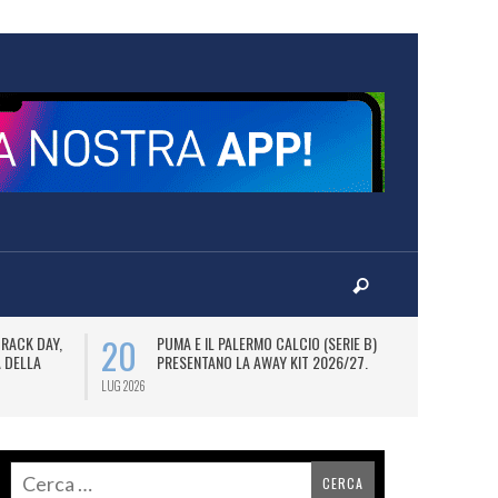
20
23
TRACK DAY,
PUMA E IL PALERMO CALCIO (SERIE B)
G
A DELLA
PRESENTANO LA AWAY KIT 2026/27.
2
PE
LUG 2026
LUG 2026