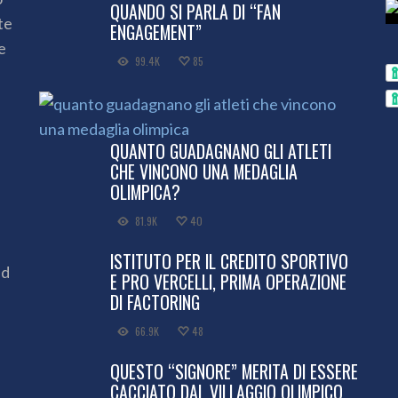
QUANDO SI PARLA DI “FAN
te
ENGAGEMENT”
e
99.4K
85
QUANTO GUADAGNANO GLI ATLETI
CHE VINCONO UNA MEDAGLIA
OLIMPICA?
81.9K
40
ISTITUTO PER IL CREDITO SPORTIVO
ed
E PRO VERCELLI, PRIMA OPERAZIONE
DI FACTORING
66.9K
48
QUESTO “SIGNORE” MERITA DI ESSERE
CACCIATO DAL VILLAGGIO OLIMPICO