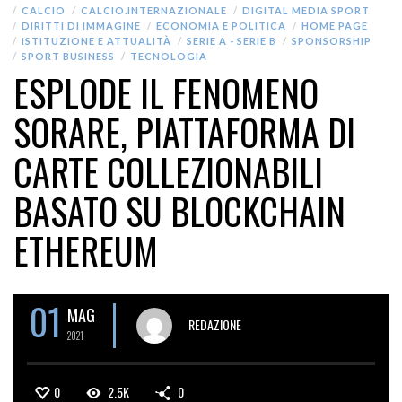
CALCIO
CALCIO.INTERNAZIONALE
DIGITAL MEDIA SPORT
DIRITTI DI IMMAGINE
ECONOMIA E POLITICA
HOME PAGE
ISTITUZIONE E ATTUALITÀ
SERIE A - SERIE B
SPONSORSHIP
SPORT BUSINESS
TECNOLOGIA
ESPLODE IL FENOMENO
SORARE, PIATTAFORMA DI
CARTE COLLEZIONABILI
BASATO SU BLOCKCHAIN
ETHEREUM
01
MAG
REDAZIONE
2021
0
2.5K
0