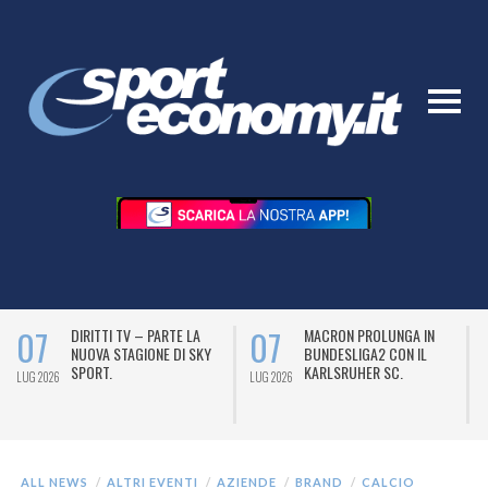
07
07
DIRITTI TV – PARTE LA
MACRON PROLUNGA IN
NUOVA STAGIONE DI SKY
BUNDESLIGA2 CON IL
SPORT.
KARLSRUHER SC.
LUG 2026
LUG 2026
L
ALL NEWS
ALTRI EVENTI
AZIENDE
BRAND
CALCIO