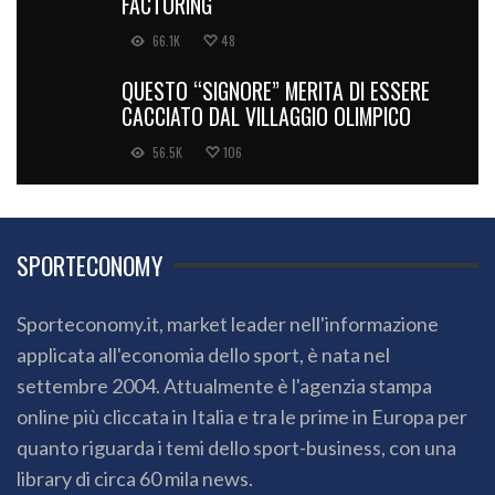
FACTORING
66.1K
48
QUESTO “SIGNORE” MERITA DI ESSERE
CACCIATO DAL VILLAGGIO OLIMPICO
56.5K
106
SPORTECONOMY
Sporteconomy.it, market leader nell'informazione
applicata all'economia dello sport, è nata nel
settembre 2004. Attualmente è l'agenzia stampa
online più cliccata in Italia e tra le prime in Europa per
quanto riguarda i temi dello sport-business, con una
library di circa 60 mila news.