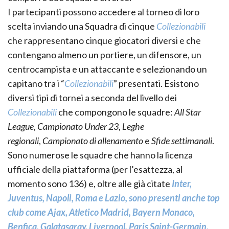
I partecipanti possono accedere al torneo di loro
scelta inviando una Squadra di cinque
Collezionabili
che rappresentano cinque giocatori diversi e che
contengano almeno un portiere, un difensore, un
centrocampista e un attaccante e selezionando un
capitano tra i “
Collezionabili
” presentati. Esistono
diversi tipi di tornei a seconda del livello dei
Collezionabili
che compongono le squadre:
All Star
League
,
Campionato Under 23
,
Leghe
regionali
,
Campionato di allenamento
e
Sfide settimanali
.
Sono numerose le squadre che hanno la licenza
ufficiale della piattaforma (per l’esattezza, al
momento sono 136) e, oltre alle già citate
Inter,
Juventus, Napoli, Roma e Lazio, sono presenti anche top
club come Ajax, Atletico Madrid, Bayern Monaco,
Benfica, Galatasaray, Liverpool, Paris Saint-Germain,