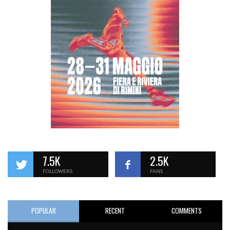
7.5K
2.5K
FOLLOWERS
FANS
POPULAR
RECENT
COMMENTS