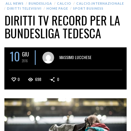
ALL NEWS
BUNDESLIGA
CALCIO
CALCIO.INTERNAZIONALE
DIRITTI TELEVISIVI
HOME PAGE
SPORT BUSINESS
DIRITTI TV RECORD PER LA
BUNDESLIGA TEDESCA
10
GIU
MASSIMO LUCCHESE
2016
0
698
0