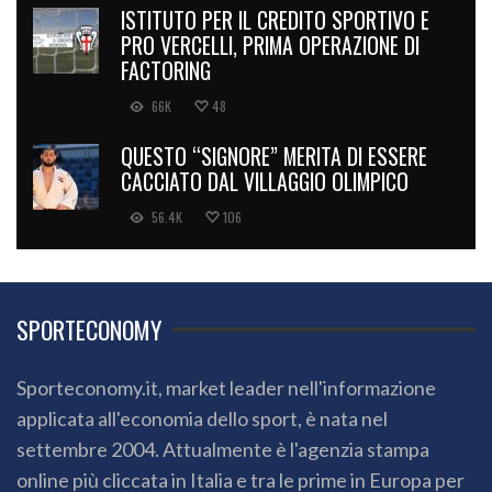
ISTITUTO PER IL CREDITO SPORTIVO E
PRO VERCELLI, PRIMA OPERAZIONE DI
FACTORING
66K
48
QUESTO “SIGNORE” MERITA DI ESSERE
CACCIATO DAL VILLAGGIO OLIMPICO
56.4K
106
SPORTECONOMY
Sporteconomy.it, market leader nell'informazione
applicata all'economia dello sport, è nata nel
settembre 2004. Attualmente è l'agenzia stampa
online più cliccata in Italia e tra le prime in Europa per