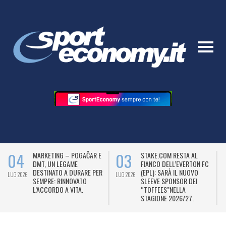
04
03
MARKETING – POGAČAR E
STAKE.COM RESTA AL
DMT, UN LEGAME
FIANCO DELL’EVERTON FC
DESTINATO A DURARE PER
(EPL): SARÀ IL NUOVO
LUG 2026
LUG 2026
L
SEMPRE: RINNOVATO
SLEEVE SPONSOR DEI
L’ACCORDO A VITA.
“TOFFEES”NELLA
STAGIONE 2026/27.