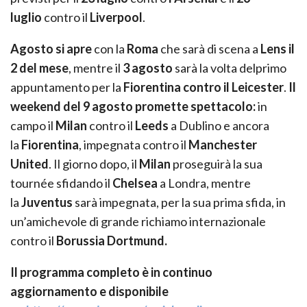
luglio
contro il
Liverpool
.
Agosto si apre
con la
Roma
che sarà di scena a
Lens il
2 del mese
, mentre il
3 agosto
sarà la volta delprimo
appuntamento per la
Fiorentina contro il Leicester
.
Il
weekend del 9 agosto promette spettacolo:
in
campo il
Milan
contro il
Leeds
a Dublino e ancora
la
Fiorentina
, impegnata contro il
Manchester
United
. Il giorno dopo, il
Milan
proseguirà la sua
tournée sfidando il
Chelsea
a Londra, mentre
la
Juventus
sarà impegnata, per la sua prima sfida, in
un’amichevole di grande richiamo internazionale
contro il
Borussia Dortmund.
Il programma completo è in continuo
aggiornamento e disponibile