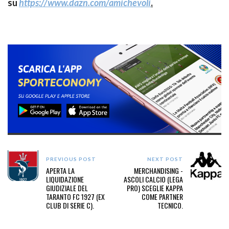
su
https://www.dazn.com/amichevoli
.
PREVIOUS POST
NEXT POST
APERTA LA
MERCHANDISING -
LIQUIDAZIONE
ASCOLI CALCIO (LEGA
GIUDIZIALE DEL
PRO) SCEGLIE KAPPA
TARANTO FC 1927 (EX
COME PARTNER
CLUB DI SERIE C).
TECNICO.