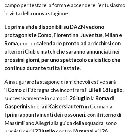
campo per testare la forma e accendere l’entusiasmo
in vista della nuova stagione.
Le
prime sfide disponibili su DAZN vedono
protagoniste Como, Fiorentina, Juventus, Milan e
Roma
, con un
calendario pronto ad arricchirsi con
ulteriori Club e match che saranno annunciati nei
prossimi giorni, per uno spettacolo calcistico che
continua durante tutta l’estate.
A inaugurare la stagione di amichevoli estive sarà
il
Como
di Fàbregas che incontrerà il
Lille
il
18 luglio
,
successivamente in campo il
26 luglio
la
Roma di
Gasperini
sfiderà il
Kaiserslautern
in Germania.
I
primi appuntamenti dei rossoneri
, con il ritorno di
Massimiliano Allegri alla guida della squadra, sono
previsti per il
23 luglio
contro
l’Arsenal
e il
26