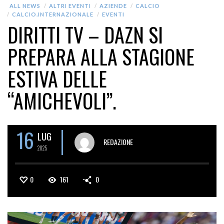
ALL NEWS
ALTRI EVENTI
AZIENDE
CALCIO
CALCIO.INTERNAZIONALE
EVENTI
DIRITTI TV – DAZN SI
PREPARA ALLA STAGIONE
ESTIVA DELLE
“AMICHEVOLI”.
16
LUG
REDAZIONE
2025
0
161
0