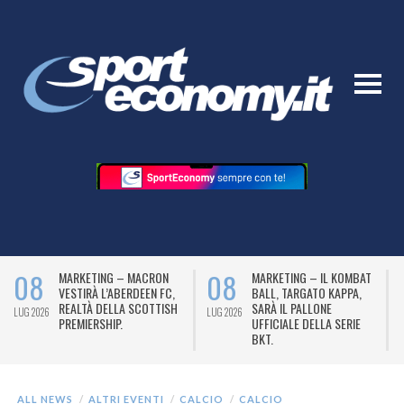
08
08
MARKETING – MACRON
MARKETING – IL KOMBAT
VESTIRÀ L’ABERDEEN FC,
BALL, TARGATO KAPPA,
REALTÀ DELLA SCOTTISH
SARÀ IL PALLONE
LUG 2026
LUG 2026
L
PREMIERSHIP.
UFFICIALE DELLA SERIE
BKT.
ALL NEWS
ALTRI EVENTI
CALCIO
CALCIO