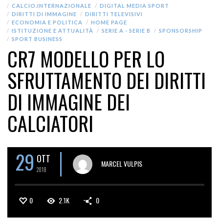
CALCIO.INTERNAZIONALE
DIGITAL MEDIA SPORT
DIRITTI DI IMMAGINE
DIRITTI TELEVISIVI
ECONOMIA E POLITICA
HOME PAGE
ISTITUZIONE E ATTUALITÀ
SERIE A - SERIE B
SPONSORSHIP
SPORT BUSINESS
CR7 MODELLO PER LO
SFRUTTAMENTO DEI DIRITTI
DI IMMAGINE DEI
CALCIATORI
29
OTT
MARCEL VULPIS
2018
0
2.1K
0