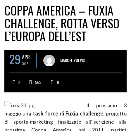
COPPA AMERICA – FUXIA
CHALLENGE, ROTTA VERSO
L’EUROPA DELL’EST
29
APR
MARCEL VULPIS
2008
0
569
0
Il prossimo 3
maggio una
task force di Fuxia challenge
, progetto
di sports-marketing finalizzato all’iscrizione alla
prossima Coppa America nel 2011, partirà