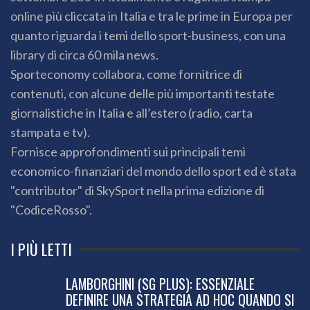
online più cliccata in Italia e tra le prime in Europa per
quanto riguarda i temi dello sport-business, con una
library di circa 60 mila news.
Sporteconomy collabora, come fornitrice di
contenuti, con alcune delle più importanti testate
giornalistiche in Italia e all’estero (radio, carta
stampata e tv).
Fornisce approfondimenti sui principali temi
economico-finanziari del mondo dello sport ed è stata
"contributor" di SkySport nella prima edizione di
"CodiceRosso".
I PIÙ LETTI
LAMBORGHINI (SG PLUS): ESSENZIALE
DEFINIRE UNA STRATEGIA AD HOC QUANDO SI