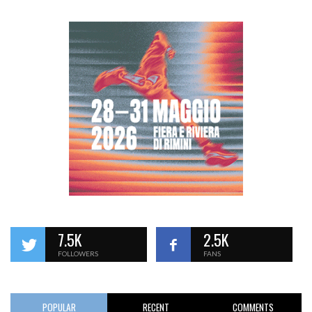
7.5K
2.5K
FOLLOWERS
FANS
POPULAR
RECENT
COMMENTS