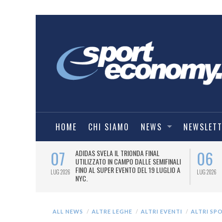
HOME
CHI SIAMO
NEWS
NEWSLET
07
06
I COMBAT
ADIDAS SVELA IL TRIONDA FINAL
IA.
UTILIZZATO IN CAMPO DALLE SEMIFINALI
FINO AL SUPER EVENTO DEL 19 LUGLIO A
LUG 2026
LUG 2026
NYC.
ALL NEWS
ALTRE LEGHE
ALTRI EVENTI
ALTRI SP