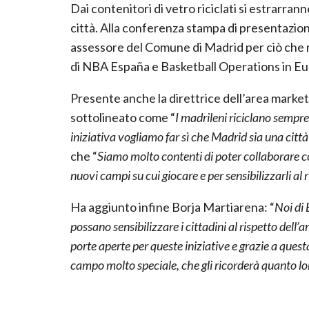
Dai contenitori di vetro riciclati si estrarrann
città. Alla conferenza stampa di presentazio
assessore del Comune di Madrid per ciò che r
di NBA España e Basketball Operations in Eu
Presente anche la direttrice dell’area market
sottolineato come “
I madrileni riciclano sempre 
iniziativa vogliamo far sì che Madrid sia una citt
che “
Siamo molto contenti di poter collaborare co
nuovi campi su cui giocare e per sensibilizzarli al r
Ha aggiunto infine Borja Martiarena: “
Noi di
possano sensibilizzare i cittadini al rispetto del
porte aperte per queste iniziative e grazie a ques
campo molto speciale, che gli ricorderà quanto lor