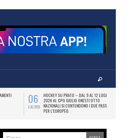
06
07
AMENTI
HOCKEY SU PRATO – DAL 9 AL 12 LUGLIO
LA
2026 AL CPO GIULIO ONESTI OTTO
(
NAZIONALI SI CONTENDONO I DUE PASS
OL
LUG 2026
LUG 2026
PER L’EUROPEO.
SI
DI