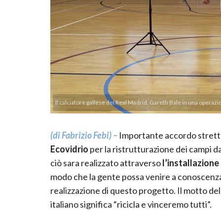
Il calciatore gallese del Real Madrid, Gareth Bale in una operaz
(di Fabrizio Febi) –
Importante accordo stretto 
Ecovidrio
per la ristrutturazione dei campi d
ciò sara realizzato attraverso
l’installazione 
modo che la gente possa venire a conoscenza d
realizzazione di questo progetto. Il motto dell’
italiano significa “ricicla e vinceremo tutti”.