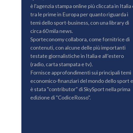
è l'agenzia stampa online più cliccata in Italia 
tra le prime in Europa per quanto riguarda i
temi dello sport-business, con una library di
circa 60 mila news.
Sporteconomy collabora, come fornitrice di
contenuti, con alcune delle più importanti
testate giornalistiche in Italia e all’estero
(radio, carta stampata e tv).
Fornisce approfondimenti sui principali temi
economico-finanziari del mondo dello sport 
è stata "contributor" di SkySport nella prima
edizione di "CodiceRosso".