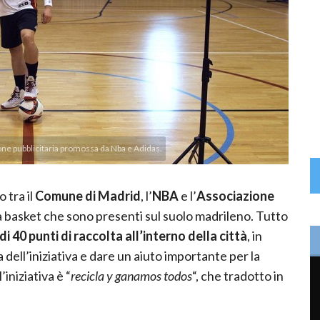
ione pubblicitaria promossa da Nba e Adidas.
tra il
Comune di Madrid
, l’
NBA
e l’
Associazione
a basket che sono presenti sul suolo madrileno. Tutto
di 40 punti di raccolta all’interno della città
, in
ell’iniziativa e dare un aiuto importante per la
iniziativa è “
recicla y ganamos todos
“, che tradotto in