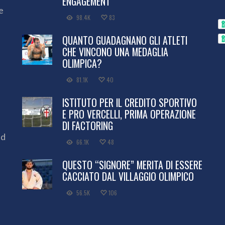
ENGAGEMENT”
e
98.4K
83
QUANTO GUADAGNANO GLI ATLETI
CHE VINCONO UNA MEDAGLIA
OLIMPICA?
81.1K
40
ISTITUTO PER IL CREDITO SPORTIVO
E PRO VERCELLI, PRIMA OPERAZIONE
DI FACTORING
ed
66.1K
48
QUESTO “SIGNORE” MERITA DI ESSERE
CACCIATO DAL VILLAGGIO OLIMPICO
56.5K
106