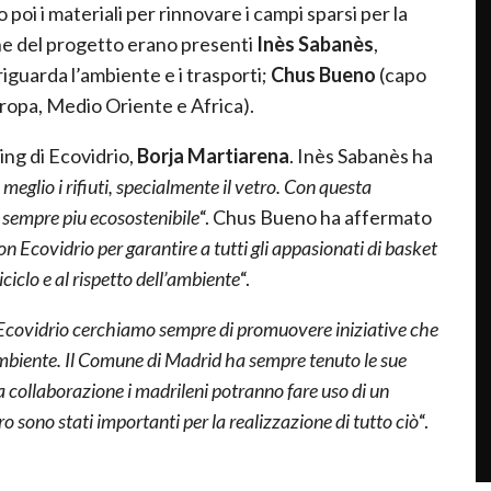
o poi i materiali per rinnovare i campi sparsi per la
ne del progetto erano presenti
Inès Sabanès
,
iguarda l’ambiente e i trasporti;
Chus Bueno
(capo
ropa, Medio Oriente e Africa).
ing di Ecovidrio,
Borja Martiarena
. Inès Sabanès ha
meglio i rifiuti, specialmente il vetro. Con questa
à sempre piu ecosostenibile
“. Chus Bueno ha affermato
n Ecovidrio per garantire a tutti gli appasionati di basket
iciclo e al rispetto dell’ambiente
“.
 Ecovidrio cerchiamo sempre di promuovere iniziative che
l’ambiente. Il Comune di Madrid ha sempre tenuto le sue
ta collaborazione i madrileni potranno fare uso di un
o sono stati importanti per la realizzazione di tutto ciò
“.