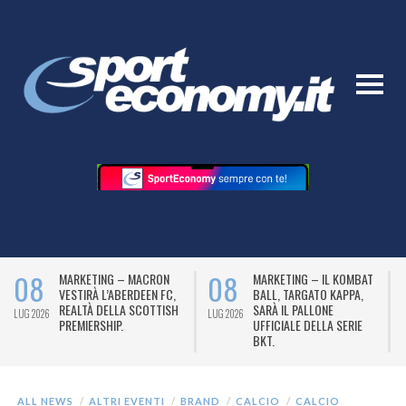
08
08
MARKETING – MACRON
MARKETING – IL KOMBAT
VESTIRÀ L’ABERDEEN FC,
BALL, TARGATO KAPPA,
REALTÀ DELLA SCOTTISH
SARÀ IL PALLONE
LUG 2026
LUG 2026
L
PREMIERSHIP.
UFFICIALE DELLA SERIE
BKT.
ALL NEWS
ALTRI EVENTI
BRAND
CALCIO
CALCIO