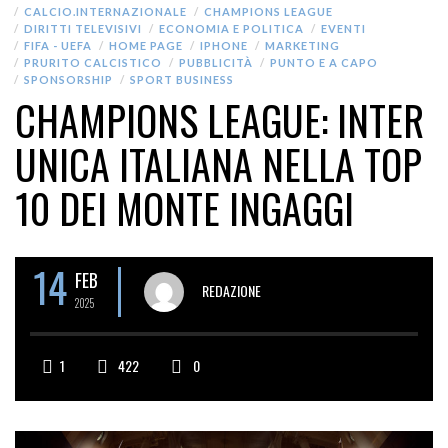
CALCIO.INTERNAZIONALE
CHAMPIONS LEAGUE
DIRITTI TELEVISIVI
ECONOMIA E POLITICA
EVENTI
FIFA - UEFA
HOME PAGE
IPHONE
MARKETING
PRURITO CALCISTICO
PUBBLICITÀ
PUNTO E A CAPO
SPONSORSHIP
SPORT BUSINESS
CHAMPIONS LEAGUE: INTER
UNICA ITALIANA NELLA TOP
10 DEI MONTE INGAGGI
14
FEB
REDAZIONE
2025
1
422
0