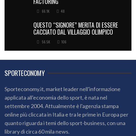
FACTORING
66.1K
48
QUESTO “SIGNORE” MERITA DI ESSERE
CACCIATO DAL VILLAGGIO OLIMPICO
56.5K
106
SPORTECONOMY
Sporteconomy.it, market leader nell'informazione
applicata all'economia dello sport, è nata nel
settembre 2004. Attualmente è l'agenzia stampa
online più cliccata in Italia e tra le prime in Europa per
quanto riguarda i temi dello sport-business, con una
library di circa 60 mila news.