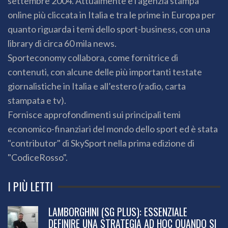
settembre 2004. Attualmente è l'agenzia stampa
online più cliccata in Italia e tra le prime in Europa per
quanto riguarda i temi dello sport-business, con una
library di circa 60 mila news.
Sporteconomy collabora, come fornitrice di
contenuti, con alcune delle più importanti testate
giornalistiche in Italia e all’estero (radio, carta
stampata e tv).
Fornisce approfondimenti sui principali temi
economico-finanziari del mondo dello sport ed è stata
"contributor" di SkySport nella prima edizione di
"CodiceRosso".
I PIÙ LETTI
LAMBORGHINI (SG PLUS): ESSENZIALE
DEFINIRE UNA STRATEGIA AD HOC QUANDO SI