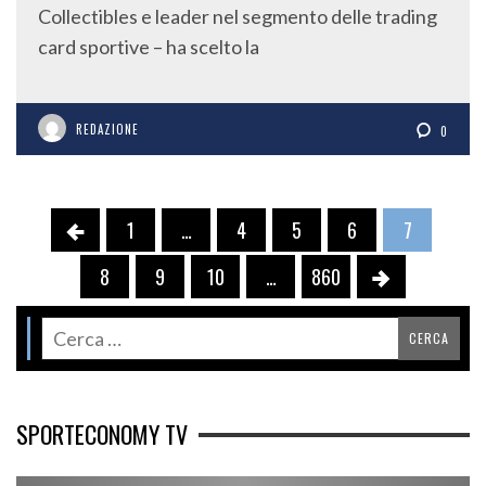
Collectibles e leader nel segmento delle trading
card sportive – ha scelto la
REDAZIONE
0
1
…
4
5
6
7
8
9
10
…
860
SPORTECONOMY TV