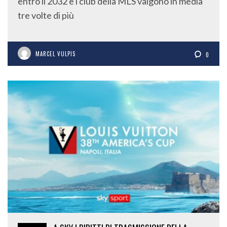
entro il 2032 e i club della MLS valgono in media
tre volte di più
MARCEL VULPIS
0