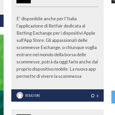
E’ disponibile anche per l’Italia
l’applicazione di Betfair dedicata al
Betting Exchange per i dispositivi Apple
sull’App Store. Gli appassionati delle
scommesse Exchange, o chiunque voglia
entrare nel mondo della borsa delle
scommesse, potrà da oggi farlo anche dal
proprio dispositivo mobile. La nuova app
permette di vivere la scommessa
REDAZIONE
0