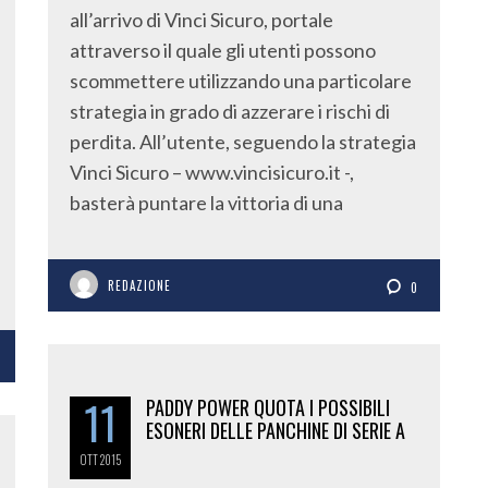
all’arrivo di Vinci Sicuro, portale
attraverso il quale gli utenti possono
scommettere utilizzando una particolare
strategia in grado di azzerare i rischi di
perdita. All’utente, seguendo la strategia
Vinci Sicuro – www.vincisicuro.it -,
basterà puntare la vittoria di una
REDAZIONE
0
11
PADDY POWER QUOTA I POSSIBILI
ESONERI DELLE PANCHINE DI SERIE A
OTT
2015