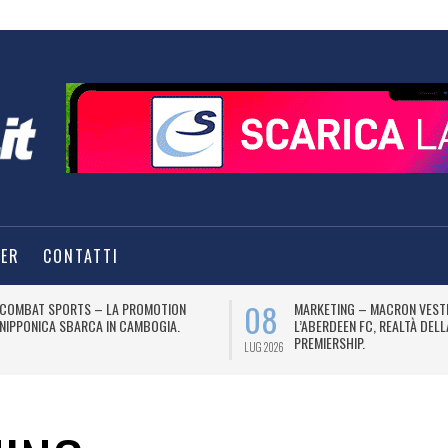
TER
CONTATTI
08
COMBAT SPORTS – LA PROMOTION
MARKETING – MACRON VEST
NIPPONICA SBARCA IN CAMBOGIA.
L’ABERDEEN FC, REALTÀ DEL
PREMIERSHIP.
LUG 2026