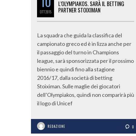
10
L’OLYMPIAKOS. SARÀ IL BETTING
PARTNER STOIXIMAN
OTT
2015
La squadra che guida la classifica del
campionato greco ed è in lizza anche per
il passaggio del turno in Champions
league, sarà sponsorizzata per il prossimo
biennio e quindi fino alla stagione
2016/17, dalla società di betting
Stoiximan. Sulle maglie dei giocatori
dell’Olympiakos, quindi non comparirà più
il logo di Unicef
REDAZIONE
0