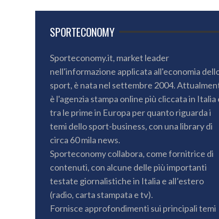
SPORTECONOMY
Sporteconomy.it, market leader
nell'informazione applicata all'economia dell
sport, è nata nel settembre 2004. Attualmen
è l'agenzia stampa online più cliccata in Italia 
tra le prime in Europa per quanto riguarda i
temi dello sport-business, con una library di
circa 60 mila news.
Sporteconomy collabora, come fornitrice di
contenuti, con alcune delle più importanti
testate giornalistiche in Italia e all’estero
(radio, carta stampata e tv).
Fornisce approfondimenti sui principali temi