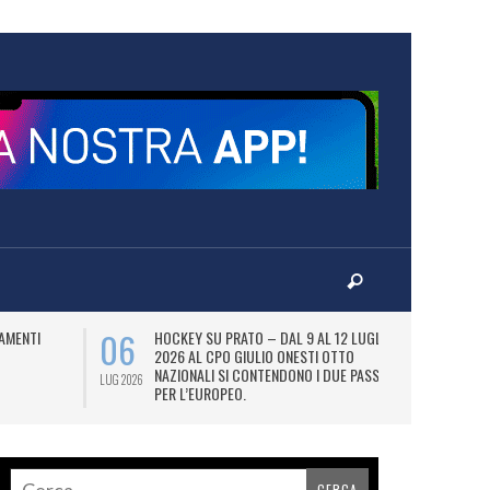
06
07
AMENTI
HOCKEY SU PRATO – DAL 9 AL 12 LUGLIO
LA
2026 AL CPO GIULIO ONESTI OTTO
(
NAZIONALI SI CONTENDONO I DUE PASS
OL
LUG 2026
LUG 2026
PER L’EUROPEO.
SI
DI