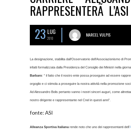
RAPPRESENTERÃ L’ASI
23
LUG
MARCEL VULPIS
2010
La designazione, stabilita dall’Osservatorio dell’Associazionismo di Pr
infatti formalizzata dalla Presidenza del Consiglio dei Ministri nella giornat
Barbaro
: “ il fatto che il nostro ente possa proseguire ad essere rappres
orgoglio e ci stimola a proseguire la nostra attività nella promozione soc
Ad Alessandro Bolis pertanto vanno i nostri sinceri auguri, come altret
nostro dirigente e rappresentante nel Cnel in questi anni”.
fonte: ASI
Alleanza Sportiva Italiana
rende noto che uno dei rappresentanti dell’