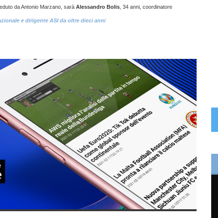
ieduto da Antonio Marzano, sarà
Alessandro Bolis
, 34 anni, coordinatore
ionale e dirigente ASI da oltre dieci anni