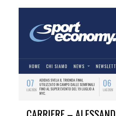
HOME
CHI SIAMO
NEWS
NEWSLET
07
06
I COMBAT
ADIDAS SVELA IL TRIONDA FINAL
IA.
UTILIZZATO IN CAMPO DALLE SEMIFINALI
FINO AL SUPER EVENTO DEL 19 LUGLIO A
LUG 2026
LUG 2026
NYC.
CARRIERE – ALESSAND