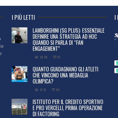
I PIÙ LETTI
I
LAMBORGHINI (SG PLUS): ESSENZIALE
DEFINIRE UNA STRATEGIA AD HOC
o
QUANDO SI PARLA DI “FAN
te
ENGAGEMENT”
e
98.4K
83
QUANTO GUADAGNANO GLI ATLETI
CHE VINCONO UNA MEDAGLIA
OLIMPICA?
81.1K
40
ISTITUTO PER IL CREDITO SPORTIVO
E PRO VERCELLI, PRIMA OPERAZIONE
DI FACTORING