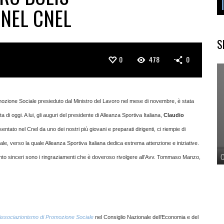
 NEL CNEL
S
0
478
0
omozione Sociale presieduto dal Ministro del Lavoro nel mese di novembre, è stata
a di oggi. A lui, gli auguri del presidente di Alleanza Sportiva Italiana,
Claudio
entato nel Cnel da uno dei nostri più giovani e preparati dirigenti, ci riempie di
iale, verso la quale Alleanza Sportiva Italiana dedica estrema attenzione e iniziative.
tanto sinceri sono i ringraziamenti che è doveroso rivolgere all’Avv. Tommaso Manzo,
Associazionismo di Promozione Sociale
nel Consiglio Nazionale dell’Economia e del