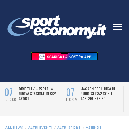
07
07
DIRITTI TV – PARTE LA
MACRON PROLUNGA IN
NUOVA STAGIONE DI SKY
BUNDESLIGA2 CON IL
SPORT.
KARLSRUHER SC.
LUG 2026
LUG 2026
L
ALL NEWS
ALTRI EVENTI
ALTRI SPORT
AZIENDE