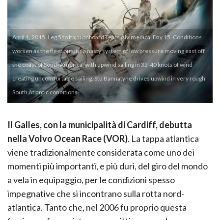
April 1, 2015. Leg 5 to Itajai onboard Team Alvimedica. Day 15. Conditions
worsen as the fleet outuns a nasty system of low pressure moving east off
the coast of South America, with upwind sailing in 35-40 knots of wind
creating uncomfortable sailing. Stu Bannatyne drives upwind in very rough
South Atlantic conditions.
Il Galles, con la municipalità di Cardiff, debutta
nella Volvo Ocean Race (VOR)
. La tappa atlantica
viene tradizionalmente considerata come uno dei
momenti più importanti, e più duri, del giro del mondo
a vela in equipaggio, per le condizioni spesso
impegnative che si incontrano sulla rotta nord-
atlantica. Tanto che, nel 2006 fu proprio questa