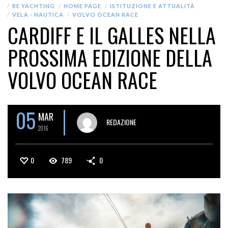
BE YACHTING
HOME PAGE
ISTITUZIONE E ATTUALITÀ
VELA - NAUTICA
VOLVO OCEAN RACE
CARDIFF E IL GALLES NELLA
PROSSIMA EDIZIONE DELLA
VOLVO OCEAN RACE
05
MAR
REDAZIONE
2016
0
789
0