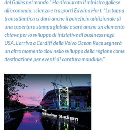
del Galles nel mondo.” Ha dichiarato il ministro gallese
all’economia, scienza e trasporti Edwina Hart. “La tappa
transatlantica ci darà anche il beneficio addizionale di
una copertura stampa globale e sarà anche un elemento
chiave per lo sviluppo di iniziative di business negli
USA. L’arrivo a Cardiff della Volvo Ocean Race segnerà
un altro momento clou nello sviluppo della regione come
destinazione per eventi di caratura mondiale.”