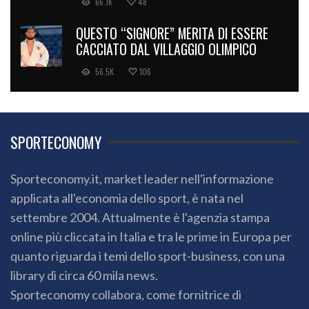
66.1K
48
QUESTO “SIGNORE” MERITA DI ESSERE
CACCIATO DAL VILLAGGIO OLIMPICO
56.5K
106
SPORTECONOMY
Sporteconomy.it, market leader nell'informazione
applicata all'economia dello sport, è nata nel
settembre 2004. Attualmente è l'agenzia stampa
online più cliccata in Italia e tra le prime in Europa per
quanto riguarda i temi dello sport-business, con una
library di circa 60 mila news.
Sporteconomy collabora, come fornitrice di