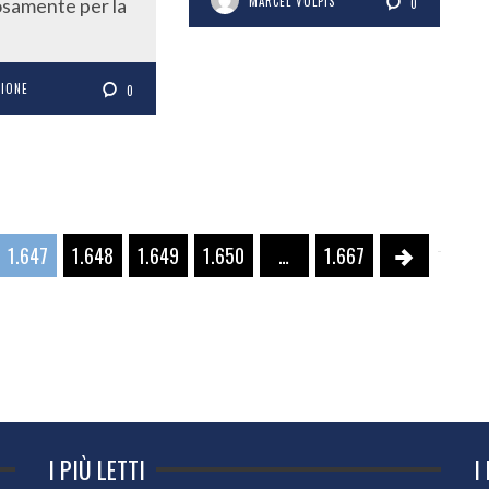
MARCEL VULPIS
samente per la
0
ZIONE
0
1.647
1.648
1.649
1.650
…
1.667
I PIÙ LETTI
I