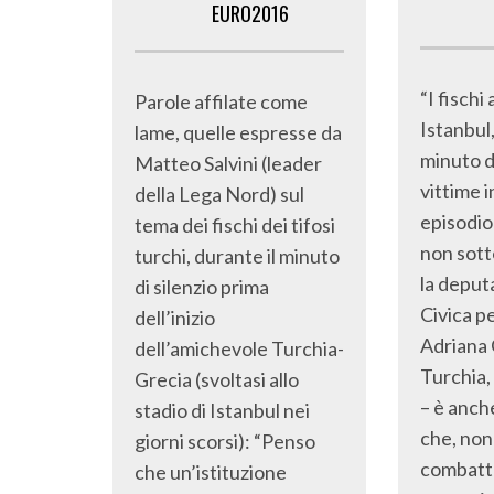
EURO2016
“I fischi 
Parole affilate come
Istanbul,
lame, quelle espresse da
minuto di
Matteo Salvini (leader
vittime i
della Lega Nord) sul
episodio
tema dei fischi dei tifosi
non sott
turchi, durante il minuto
la deputa
di silenzio prima
Civica per
dell’inizio
Adriana 
dell’amichevole Turchia-
Turchia,
Grecia (svoltasi allo
– è anche
stadio di Istanbul nei
che, non
giorni scorsi): “Penso
combatt
che un’istituzione