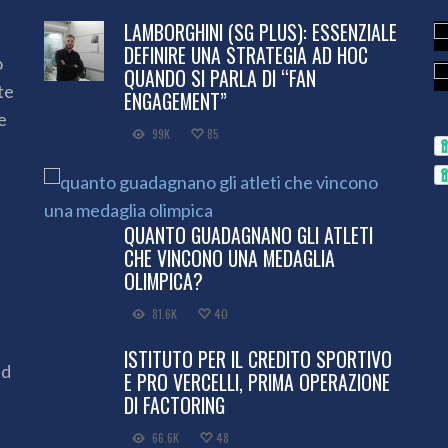
LAMBORGHINI (SG PLUS): ESSENZIALE
DEFINIRE UNA STRATEGIA AD HOC
o
QUANDO SI PARLA DI “FAN
te
ENGAGEMENT”
e
99K
85
QUANTO GUADAGNANO GLI ATLETI
CHE VINCONO UNA MEDAGLIA
OLIMPICA?
81.6K
40
ISTITUTO PER IL CREDITO SPORTIVO
ed
E PRO VERCELLI, PRIMA OPERAZIONE
DI FACTORING
66.6K
48