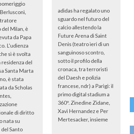
pomeriggio
adidas ha regalato uno
Berlusconi,
sguardo nel futuro del
tratore
calcio allestendo la
 del Milan, è
Future Arena di Saint
cevuta da Papa
Denis (teatro ieri di un
o. L’udienza
sanguinoso scontro,
che si è svolta
sotto il profilo della
a residenza del
cronaca, tra terroristi
sa Santa Marta
del Daesh e polizia
no, è stata
francese, ndr) a Parigi: il
ata da Scholas
primo digital stadium a
ntes,
360°. Zinedine Zidane,
zzazione
Xavi Hernandez e Per
onale di diritto
Mertesacker, insieme
o nata su
a del Santo