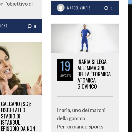
 l’obiettivo di
MARCEL VULPIS
0
ZIONE
0
19
INARIA SI LEGA
ALL’IMMAGINE
DELLA “FORMICA
NOV
2015
ATOMICA”
GIOVINCO
GALGANO (SC):
FISCHI ALLO
Inaria, uno dei marchi
STADIO DI
della gamma
ISTANBUL,
Performance Sports
EPISODIO DA NON