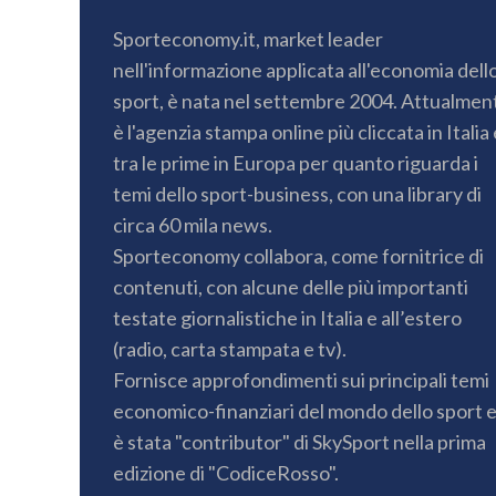
Sporteconomy.it, market leader
nell'informazione applicata all'economia dell
sport, è nata nel settembre 2004. Attualmen
è l'agenzia stampa online più cliccata in Italia 
tra le prime in Europa per quanto riguarda i
temi dello sport-business, con una library di
circa 60 mila news.
Sporteconomy collabora, come fornitrice di
contenuti, con alcune delle più importanti
testate giornalistiche in Italia e all’estero
(radio, carta stampata e tv).
Fornisce approfondimenti sui principali temi
economico-finanziari del mondo dello sport 
è stata "contributor" di SkySport nella prima
edizione di "CodiceRosso".