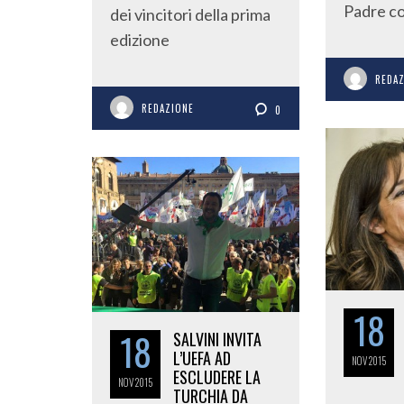
Padre con
dei vincitori della prima
edizione
REDA
REDAZIONE
0
18
18
SALVINI INVITA
L’UEFA AD
NOV
2015
ESCLUDERE LA
NOV
2015
TURCHIA DA