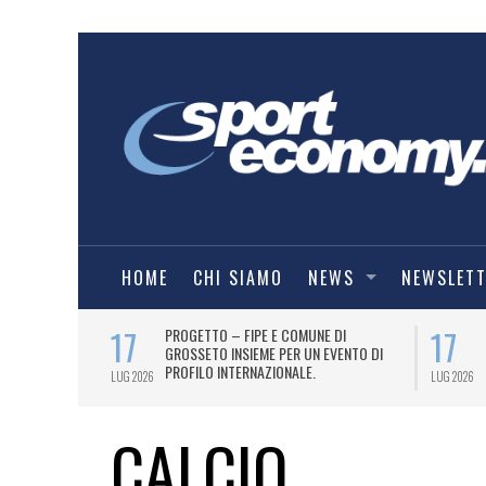
HOME
CHI SIAMO
NEWS
NEWSLET
17
17
T PER
PROGETTO – FIPE E COMUNE DI
026
GROSSETO INSIEME PER UN EVENTO DI
PROFILO INTERNAZIONALE.
LUG 2026
LUG 2026
CALCIO