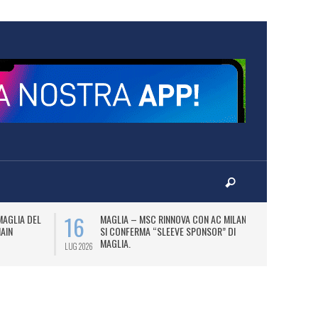
16
17
MAGLIA DEL
MAGLIA – MSC RINNOVA CON AC MILAN E
P
MAIN
SI CONFERMA “SLEEVE SPONSOR” DI
PA
MAGLIA.
LUG 2026
LUG 2026