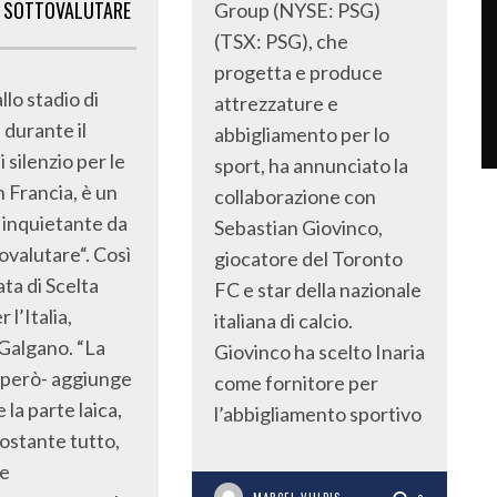
SOTTOVALUTARE
Group (NYSE: PSG)
(TSX: PSG), che
progetta e produce
allo stadio di
attrezzature e
 durante il
abbigliamento per lo
 silenzio per le
sport, ha annunciato la
n Francia, è un
collaborazione con
 inquietante da
Sebastian Giovinco,
ovalutare“. Così
giocatore del Toronto
ta di Scelta
FC e star della nazionale
 l’Italia,
italiana di calcio.
Galgano. “La
Giovinco ha scelto Inaria
 però- aggiunge
come fornitore per
 la parte laica,
l’abbigliamento sportivo
ostante tutto,
e