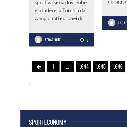
coraggio
sportiva seria dovrebbe
escludere la Turchia dai
campionati europei di
REDA
REDAZIONE
0
1
…
1.644
1.645
1.646
.
SPORTECONOMY