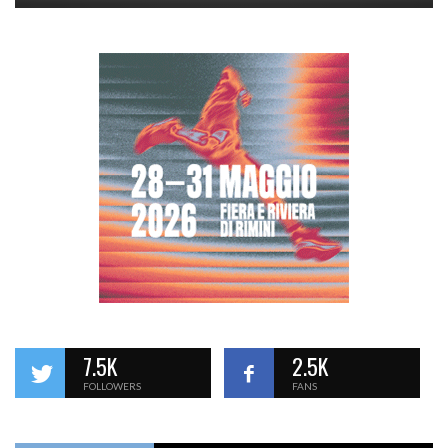
7.5K
2.5K
FOLLOWERS
FANS