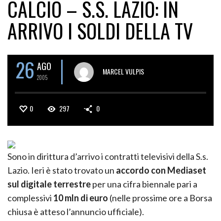
CALCIO – S.S. LAZIO: IN
ARRIVO I SOLDI DELLA TV
26
AGO
MARCEL VULPIS
2005
0
297
0
Sono in dirittura d’arrivo i contratti televisivi della S.s.
Lazio. Ieri è stato trovato un
accordo con Mediaset
sul digitale terrestre
per una cifra biennale pari a
complessivi
10 mln di euro
(nelle prossime ore a Borsa
chiusa è atteso l’annuncio ufficiale).