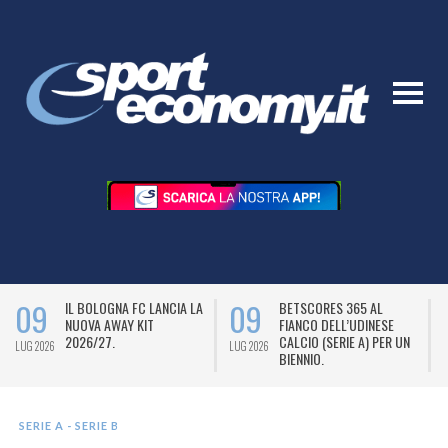
09
09
IL BOLOGNA FC LANCIA LA
BETSCORES 365 AL
NUOVA AWAY KIT
FIANCO DELL’UDINESE
2026/27.
CALCIO (SERIE A) PER UN
LUG 2026
LUG 2026
L
BIENNIO.
SERIE A - SERIE B