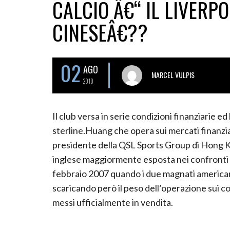
CALCIO Â€“ IL LIVERP
CINESEÂ€??
02
AGO
MARCEL VULPIS
2010
Il club versa in serie condizioni finanziarie ed
sterline.
Huang che opera sui mercati finanzia
presidente della QSL Sports Group di Hong K
inglese maggiormente esposta nei confronti 
febbraio 2007 quando i due magnati americani 
scaricando però il peso dell’operazione sui co
messi ufficialmente in vendita.