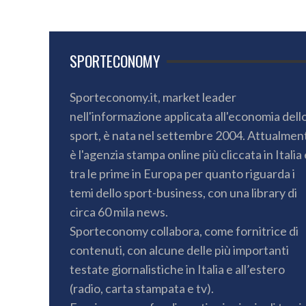
SPORTECONOMY
Sporteconomy.it, market leader
nell'informazione applicata all'economia dell
sport, è nata nel settembre 2004. Attualmen
è l'agenzia stampa online più cliccata in Italia 
tra le prime in Europa per quanto riguarda i
temi dello sport-business, con una library di
circa 60 mila news.
Sporteconomy collabora, come fornitrice di
contenuti, con alcune delle più importanti
testate giornalistiche in Italia e all’estero
(radio, carta stampata e tv).