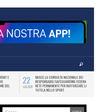
22
24
FRONT E
NASCE LA CONSULTA NAZIONALE DEI
AD
DO
RESPONSABILI SAFEGUARDING FEDERALI:
NU
ONE DEL
RETE PERMANENTE PER RAFFORZARE LA
LUG 2026
LUG 2026
TUTELA NELLO SPORT