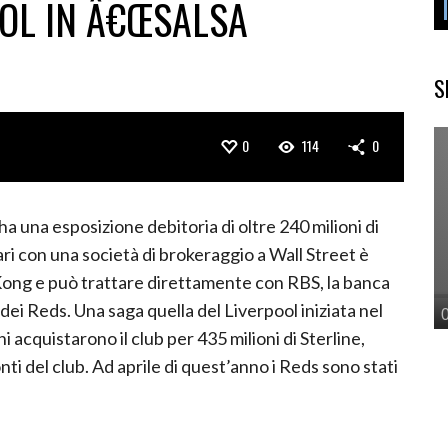
OOL IN Â€ŒSALSA
S
0
114
0
 ha una esposizione debitoria di oltre 240 milioni di
ri con una società di brokeraggio a Wall Street è
ong e può trattare direttamente con RBS, la banca
dei Reds.
Una saga quella del Liverpool iniziata nel
acquistarono il club per 435 milioni di Sterline,
nti del club. Ad aprile di quest’anno i Reds sono stati