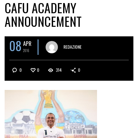
CAFU ACADEMY
ANNOUNCEMENT
08
APR
REDAZIONE
2016
0
0
314
0