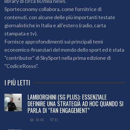
library di circa 60 mila news.
Sporteconomy collabora, come fornitrice di
contenuti, con alcune delle più importanti testate
giornalistiche in Italia e all’estero (radio, carta
stampata e tv).
Fornisce approfondimenti sui principali temi
economico-finanziari del mondo dello sport ed è stata
"contributor" di SkySport nella prima edizione di
"CodiceRosso".
I PIÙ LETTI
LAMBORGHINI (SG PLUS): ESSENZIALE
DEFINIRE UNA STRATEGIA AD HOC QUANDO SI
PARLA DI “FAN ENGAGEMENT”
98.4K
83