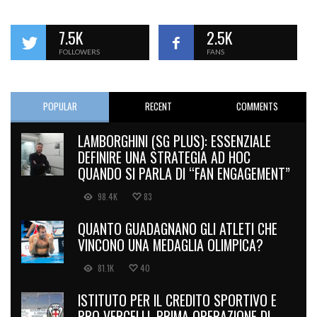
7.5K
2.5K
FOLLOWERS
FANS
POPULAR
RECENT
COMMENTS
LAMBORGHINI (SG PLUS): ESSENZIALE
DEFINIRE UNA STRATEGIA AD HOC
QUANDO SI PARLA DI “FAN ENGAGEMENT”
98.4K
83
QUANTO GUADAGNANO GLI ATLETI CHE
VINCONO UNA MEDAGLIA OLIMPICA?
81.1K
40
ISTITUTO PER IL CREDITO SPORTIVO E
PRO VERCELLI, PRIMA OPERAZIONE DI