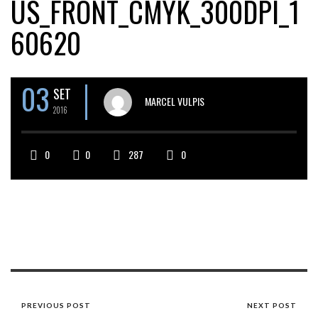
US_FRONT_CMYK_300DPI_1
60620
03
SET
MARCEL VULPIS
2016
0
0
287
0
PREVIOUS POST
NEXT POST