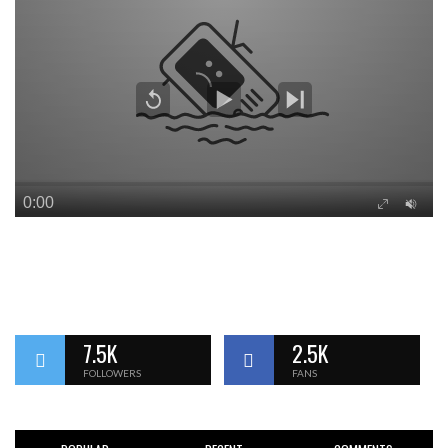
7.5K
2.5K
FOLLOWERS
FANS