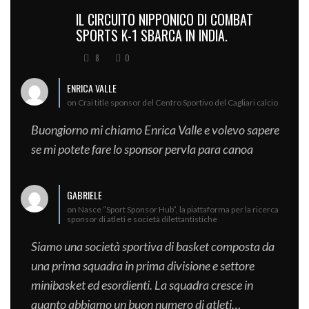
IL CIRCUITO NIPPONICO DI COMBAT
SPORTS K-1 SBARCA IN INDIA.
8
0
ENRICA VALLE
on Crai title sponsor del Centro Sportivo del Cagliari calcio
Buongiorno mi chiamo Enrica Valle e volevo sapere
se mi potete fare lo sponsor pervla para canoa
GABRIELE
on Nasce “Sport Sponsor Hub”, la piattaforma per la ricerca
sponsor di atleti e società dilettantistiche
Siamo una società sportiva di basket composta da
una prima squadra in prima divisione e settore
minibasket ed esordienti. La squadra cresce in
quanto abbiamo un buon numero di atleti…