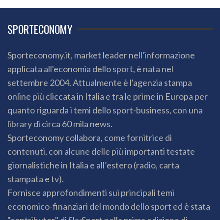
SPORTECONOMY
Sporteconomy.it, market leader nell'informazione
applicata all'economia dello sport, è nata nel
settembre 2004. Attualmente è l'agenzia stampa
online più cliccata in Italia e tra le prime in Europa per
quanto riguarda i temi dello sport-business, con una
library di circa 60 mila news.
Sporteconomy collabora, come fornitrice di
contenuti, con alcune delle più importanti testate
giornalistiche in Italia e all’estero (radio, carta
stampata e tv).
Fornisce approfondimenti sui principali temi
economico-finanziari del mondo dello sport ed è stata
"contributor" di SkySport nella prima edizione di