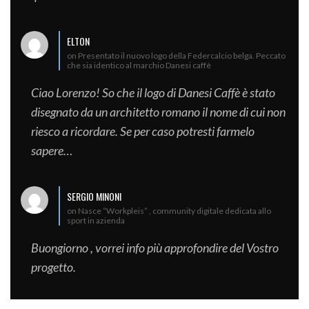
ELTON
on Presentato il nuovo logo della Federcalcio belga. Peccato
che sia identico al marchio Danesi caffè
Ciao Lorenzo! So che il logo di Danesi Caffè è stato
disegnato da un architetto romano il nome di cui non
riesco a ricordare. Se per caso potresti farmelo
sapere…
SERGIO MINONI
on Nasce “Workpleis” , community digitale dedicata allo
sport in azienda
Buongiorno , vorrei info più approfondire del Vostro
progetto.