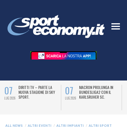
07
07
DIRITTI TV – PARTE LA
MACRON PROLUNGA IN
NUOVA STAGIONE DI SKY
BUNDESLIGA2 CON IL
SPORT.
KARLSRUHER SC.
LUG 2026
LUG 2026
L
ALL NEWS
ALTRI EVENTI
ALTRI IMPIANTI
ALTRI SPORT