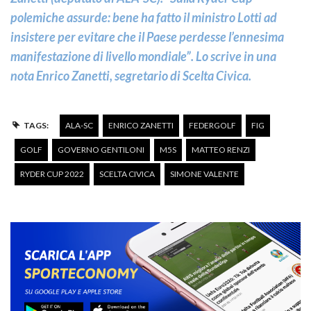
polemiche assurde: bene ha fatto il ministro Lotti ad
insistere per evitare che il Paese perdesse l’ennesima
manifestazione di livello mondiale”. Lo scrive in una
nota Enrico
Zanetti
, segretario di Scelta Civica.
TAGS:
ALA-SC
ENRICO ZANETTI
FEDERGOLF
FIG
GOLF
GOVERNO GENTILONI
M5S
MATTEO RENZI
RYDER CUP 2022
SCELTA CIVICA
SIMONE VALENTE