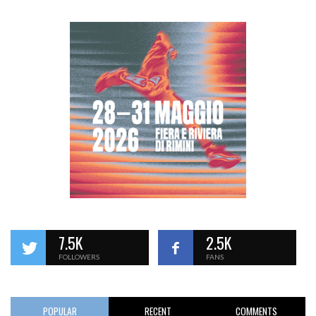
7.5K
2.5K
FOLLOWERS
FANS
POPULAR
RECENT
COMMENTS