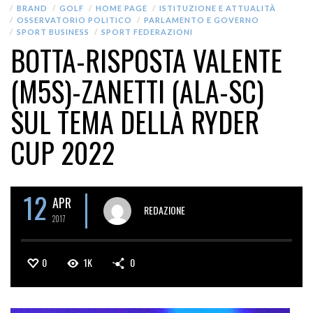
BRAND
GOLF
HOME PAGE
ISTITUZIONE E ATTUALITÀ
OSSERVATORIO POLITICO
PARLAMENTO E GOVERNO
SPORT BUSINESS
SPORT FEDERAZIONI
BOTTA-RISPOSTA VALENTE
(M5S)-ZANETTI (ALA-SC)
SUL TEMA DELLA RYDER
CUP 2022
12
APR
REDAZIONE
2017
0
1K
0