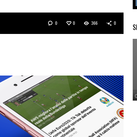
0
0
366
0
S