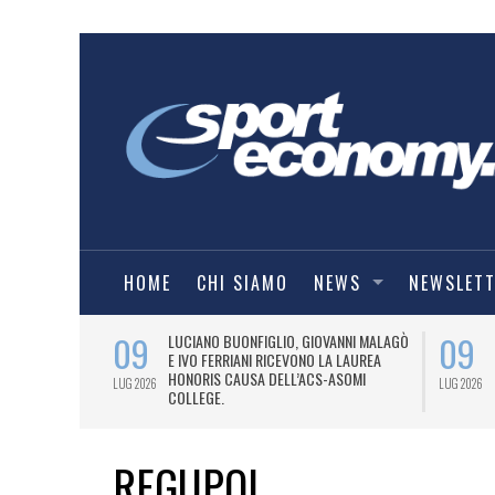
HOME
CHI SIAMO
NEWS
NEWSLET
09
09
PRESTI LA
LUCIANO BUONFIGLIO, GIOVANNI MALAGÒ
ELL’ASOMI
E IVO FERRIANI RICEVONO LA LAUREA
HONORIS CAUSA DELL’ACS-ASOMI
LUG 2026
LUG 2026
COLLEGE.
REGUPOL