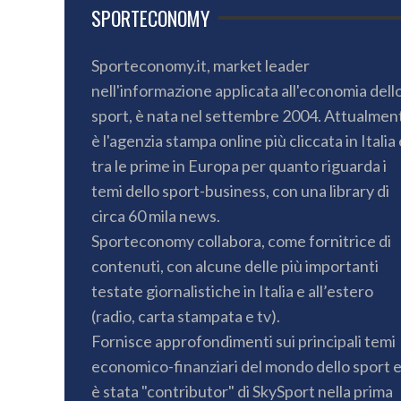
SPORTECONOMY
Sporteconomy.it, market leader
nell'informazione applicata all'economia dell
sport, è nata nel settembre 2004. Attualmen
è l'agenzia stampa online più cliccata in Italia 
tra le prime in Europa per quanto riguarda i
temi dello sport-business, con una library di
circa 60 mila news.
Sporteconomy collabora, come fornitrice di
contenuti, con alcune delle più importanti
testate giornalistiche in Italia e all’estero
(radio, carta stampata e tv).
Fornisce approfondimenti sui principali temi
economico-finanziari del mondo dello sport 
è stata "contributor" di SkySport nella prima