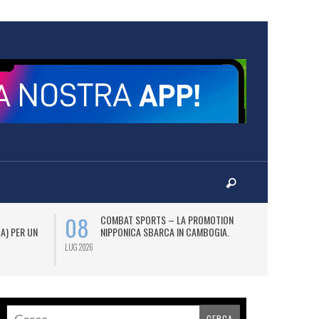
08
12
COMBAT SPORTS – LA PROMOTION
L
 A) PER UN
NIPPONICA SBARCA IN CAMBOGIA.
(2
AS
LUG 2026
LUG 2026