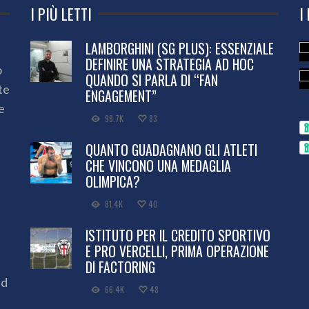
I PIÙ LETTI
I
LAMBORGHINI (SG PLUS): ESSENZIALE
DEFINIRE UNA STRATEGIA AD HOC
o
QUANDO SI PARLA DI “FAN
te
ENGAGEMENT”
e
98.7K
83
QUANTO GUADAGNANO GLI ATLETI
CHE VINCONO UNA MEDAGLIA
OLIMPICA?
81.4K
40
ISTITUTO PER IL CREDITO SPORTIVO
E PRO VERCELLI, PRIMA OPERAZIONE
DI FACTORING
ed
66.4K
48