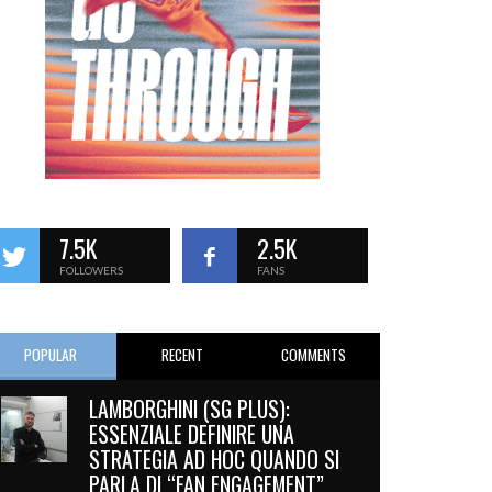
7.5K
2.5K
FOLLOWERS
FANS
POPULAR
RECENT
COMMENTS
LAMBORGHINI (SG PLUS):
ESSENZIALE DEFINIRE UNA
STRATEGIA AD HOC QUANDO SI
PARLA DI “FAN ENGAGEMENT”