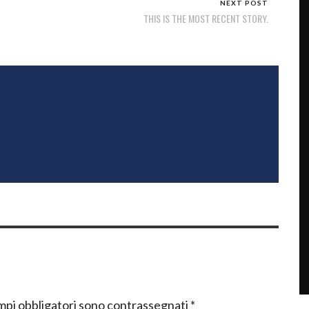
NEXT POST
THIS IS THE MOST RECENT STORY.
mpi obbligatori sono contrassegnati
*