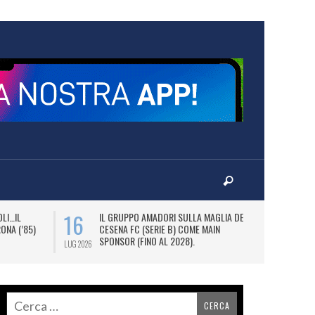
16
18
LI…IL
IL GRUPPO AMADORI SULLA MAGLIA DEL
M
ONA (’85)
CESENA FC (SERIE B) COME MAIN
PE
SPONSOR (FINO AL 2028).
P
LUG 2026
LUG 2026
S