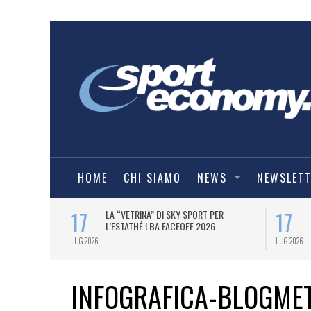
HOME
CHI SIAMO
NEWS
NEWSLET
17
17
ER LE MAGLIE
LA “VETRINA” DI SKY SPORT PER
 2026/27.
L’ESTATHÉ LBA FACEOFF 2026
LUG 2026
LUG 2026
INFOGRAFICA-BLOGME