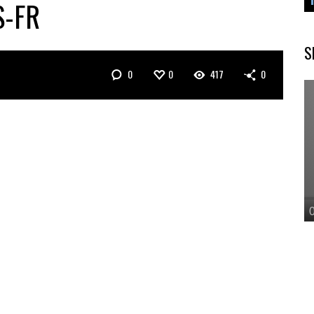
S-FR
S
0
0
417
0