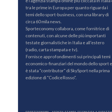
è l'agenzia stampa online più cliccata in Italia 
tra le prime in Europa per quanto riguarda i
temi dello sport-business, con una library di
circa 60 mila news.
Sporteconomy collabora, come fornitrice di
contenuti, con alcune delle più importanti
testate giornalistiche in Italia e all’estero
(radio, carta stampata e tv).
Fornisce approfondimenti sui principali temi
economico-finanziari del mondo dello sport 
è stata "contributor" di SkySport nella prima
edizione di "CodiceRosso".