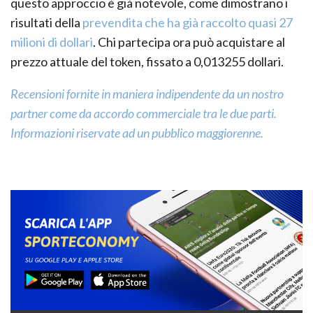
questo approccio è già notevole, come dimostrano i
risultati della
prevendita che ha già raccolto quasi 27
milioni di dollari
. Chi partecipa ora può acquistare al
prezzo attuale del token, fissato a 0,013255 dollari.
Recensioni fornite in maniera indipendente da un nostro
partner come da accordo commerciale tra le due parti.
Informazioni riservate ad un pubblico maggiorenne.