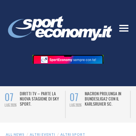
07
07
DIRITTI TV – PARTE LA
MACRON PROLUNGA IN
NUOVA STAGIONE DI SKY
BUNDESLIGA2 CON IL
SPORT.
KARLSRUHER SC.
LUG 2026
LUG 2026
L
ALL NEWS
ALTRI EVENTI
ALTRI SPORT