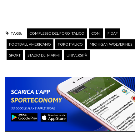
TAGS:
COMPLESSO DEL FORO ITALICO
CONI
FIDAF
FOOTBALL AMERICANO
FORO ITALICO
MICHIGAN WOLVERINES
SPORT
STADIO DEI MARMI
UNIVERSITÀ