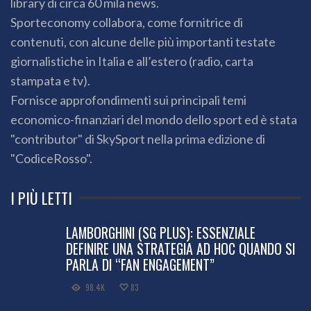
library di circa 60 mila news.
Sporteconomy collabora, come fornitrice di
contenuti, con alcune delle più importanti testate
giornalistiche in Italia e all’estero (radio, carta
stampata e tv).
Fornisce approfondimenti sui principali temi
economico-finanziari del mondo dello sport ed è stata
"contributor" di SkySport nella prima edizione di
"CodiceRosso".
I PIÙ LETTI
LAMBORGHINI (SG PLUS): ESSENZIALE
DEFINIRE UNA STRATEGIA AD HOC QUANDO SI
PARLA DI “FAN ENGAGEMENT”
98.4K
83