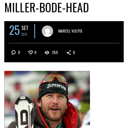
MILLER-BODE-HEAD
25
SET
MARCEL VULPIS
2016
0
0
359
0