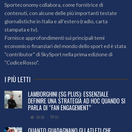
Sporteconomy collabora, come fornitrice di
contenuti, con alcune delle più importanti testate
giornalistiche in Italia e all’estero (radio, carta
stampata e tv).
Fornisce approfondimenti sui principali temi
economico-finanziari del mondo dello sport ed è stata
"contributor" di SkySport nella prima edizione di
"CodiceRosso".
I PIÙ LETTI
LAMBORGHINI (SG PLUS): ESSENZIALE
DEFINIRE UNA STRATEGIA AD HOC QUANDO SI
PARLA DI “FAN ENGAGEMENT”
98.5K
83
QUANTO GUADAGNANO GLI ATLETI CHE