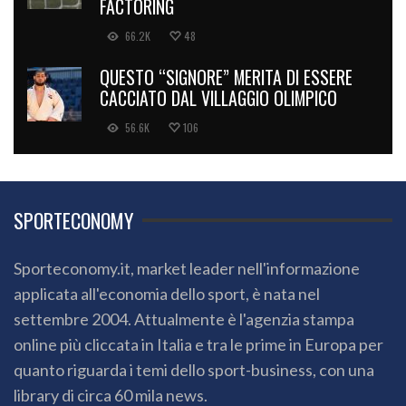
FACTORING
66.2K
48
QUESTO “SIGNORE” MERITA DI ESSERE
CACCIATO DAL VILLAGGIO OLIMPICO
56.6K
106
SPORTECONOMY
Sporteconomy.it, market leader nell'informazione
applicata all'economia dello sport, è nata nel
settembre 2004. Attualmente è l'agenzia stampa
online più cliccata in Italia e tra le prime in Europa per
quanto riguarda i temi dello sport-business, con una
library di circa 60 mila news.