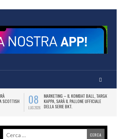
08
10
IRÀ
MARKETING – IL KOMBAT BALL, TARGATO
F
LA SCOTTISH
KAPPA, SARÀ IL PALLONE UFFICIALE
A
DELLA SERIE BKT.
LUG 2026
LUG 2026