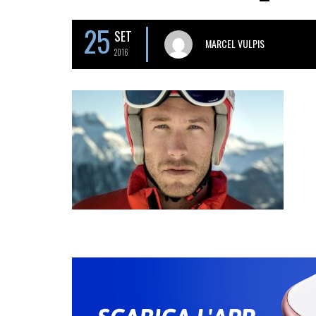
25
SET
MARCEL VULPIS
2016