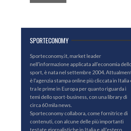
SPORTECONOMY
Sporteconomy.it, market leader
nell'informazione applicata all'economia dell
sport, è nata nel settembre 2004. Attualmen
è l'agenzia stampa online più cliccata in Italia 
tra le prime in Europa per quanto riguarda i
temi dello sport-business, con una library di
circa 60 mila news.
Sporteconomy collabora, come fornitrice di
contenuti, con alcune delle più importanti
testate giornalistiche in Italia e all’estero