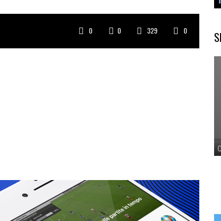
0
0
329
0
S