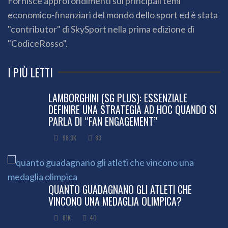
Fornisce approfondimenti sui principali temi
economico-finanziari del mondo dello sport ed è stata
"contributor" di SkySport nella prima edizione di
"CodiceRosso".
I PIÙ LETTI
LAMBORGHINI (SG PLUS): ESSENZIALE
DEFINIRE UNA STRATEGIA AD HOC QUANDO SI
PARLA DI “FAN ENGAGEMENT”
98.3K
83
QUANTO GUADAGNANO GLI ATLETI CHE
VINCONO UNA MEDAGLIA OLIMPICA?
81K
40