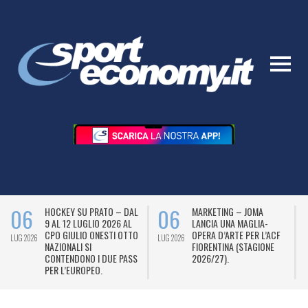
06
06
HOCKEY SU PRATO – DAL
MARKETING – JOMA
9 AL 12 LUGLIO 2026 AL
LANCIA UNA MAGLIA-
CPO GIULIO ONESTI OTTO
OPERA D’ARTE PER L’ACF
LUG 2026
LUG 2026
L
NAZIONALI SI
FIORENTINA (STAGIONE
CONTENDONO I DUE PASS
2026/27).
PER L’EUROPEO.