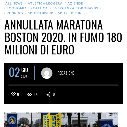
ALL NEWS
ATLETICA LEGGERA
AZIENDE
ECONOMIA E POLITICA
EMERGENZA CORONAVIRUS
RUNNING
SPONSORSHIP
SPORT BUSINESS
ANNULLATA MARATONA
BOSTON 2020. IN FUMO 180
MILIONI DI EURO
02
GIU
REDAZIONE
2020
0
1K
0