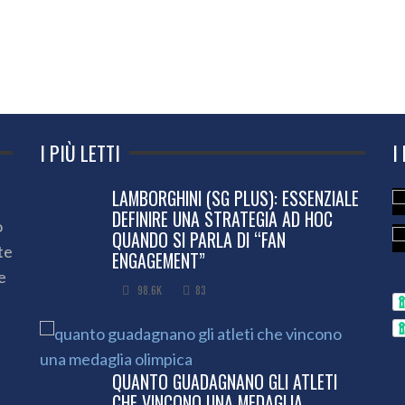
I PIÙ LETTI
I
LAMBORGHINI (SG PLUS): ESSENZIALE
DEFINIRE UNA STRATEGIA AD HOC
o
QUANDO SI PARLA DI “FAN
te
ENGAGEMENT”
e
98.6K
83
QUANTO GUADAGNANO GLI ATLETI
CHE VINCONO UNA MEDAGLIA