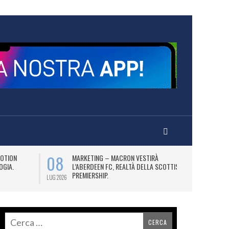
08
12
OTION
MARKETING – MACRON VESTIRÀ
L
OGIA.
L’ABERDEEN FC, REALTÀ DELLA SCOTTISH
(2
PREMIERSHIP.
AS
LUG 2026
LUG 2026