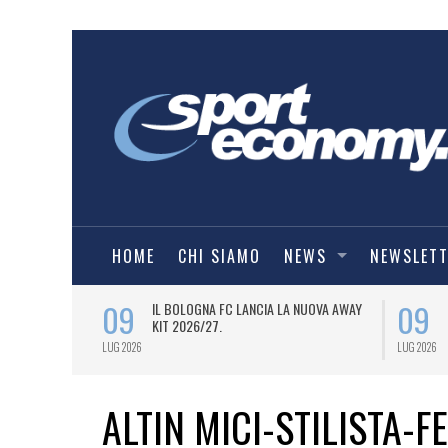
HOME
CHI SIAMO
NEWS
NEWSLET
09
09
OVANNI MALAGÒ
IL BOLOGNA FC LANCIA LA NUOVA AWAY
LA LAUREA
KIT 2026/27.
-ASOMI
LUG 2026
LUG 2026
ALTIN MICI-STILISTA-