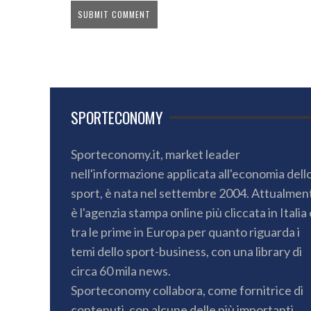
SPORTECONOMY
Sporteconomy.it, market leader
nell'informazione applicata all'economia dell
sport, è nata nel settembre 2004. Attualmen
è l'agenzia stampa online più cliccata in Italia 
tra le prime in Europa per quanto riguarda i
temi dello sport-business, con una library di
circa 60 mila news.
Sporteconomy collabora, come fornitrice di
contenuti, con alcune delle più importanti