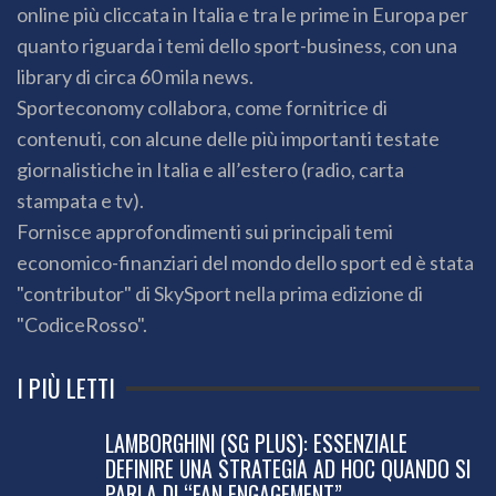
online più cliccata in Italia e tra le prime in Europa per
quanto riguarda i temi dello sport-business, con una
library di circa 60 mila news.
Sporteconomy collabora, come fornitrice di
contenuti, con alcune delle più importanti testate
giornalistiche in Italia e all’estero (radio, carta
stampata e tv).
Fornisce approfondimenti sui principali temi
economico-finanziari del mondo dello sport ed è stata
"contributor" di SkySport nella prima edizione di
"CodiceRosso".
I PIÙ LETTI
LAMBORGHINI (SG PLUS): ESSENZIALE
DEFINIRE UNA STRATEGIA AD HOC QUANDO SI
PARLA DI “FAN ENGAGEMENT”