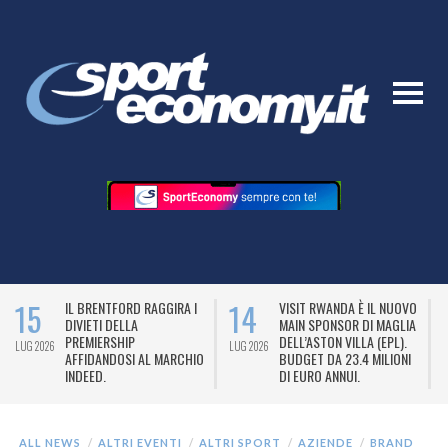
15
14
IL BRENTFORD RAGGIRA I
VISIT RWANDA È IL NUOVO
DIVIETI DELLA
MAIN SPONSOR DI MAGLIA
PREMIERSHIP
DELL’ASTON VILLA (EPL).
LUG 2026
LUG 2026
L
AFFIDANDOSI AL MARCHIO
BUDGET DA 23.4 MILIONI
INDEED.
DI EURO ANNUI.
ALL NEWS
ALTRI EVENTI
ALTRI SPORT
AZIENDE
BRAND