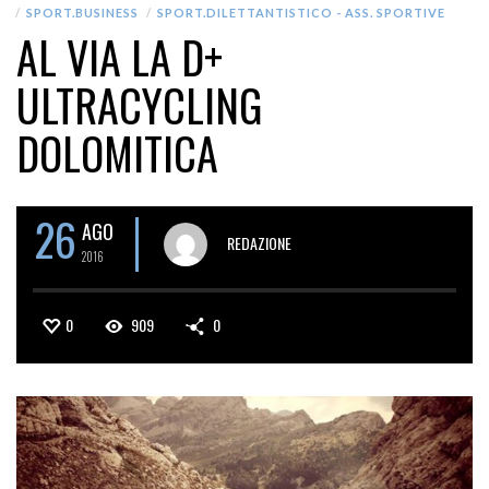
SPORT.BUSINESS
SPORT.DILETTANTISTICO - ASS. SPORTIVE
AL VIA LA D+
ULTRACYCLING
DOLOMITICA
26
AGO
REDAZIONE
2016
0
909
0