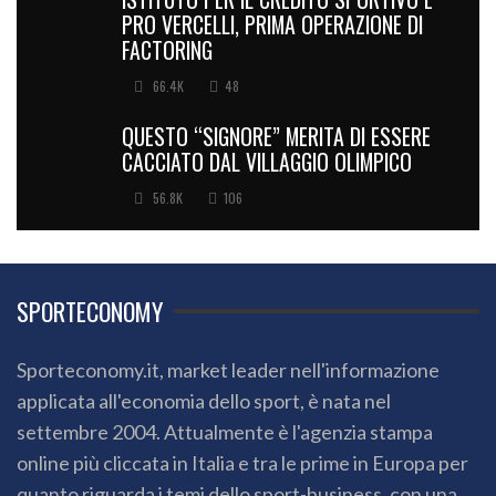
PRO VERCELLI, PRIMA OPERAZIONE DI
FACTORING
66.4K
48
QUESTO “SIGNORE” MERITA DI ESSERE
CACCIATO DAL VILLAGGIO OLIMPICO
56.8K
106
SPORTECONOMY
Sporteconomy.it, market leader nell'informazione
applicata all'economia dello sport, è nata nel
settembre 2004. Attualmente è l'agenzia stampa
online più cliccata in Italia e tra le prime in Europa per
quanto riguarda i temi dello sport-business, con una