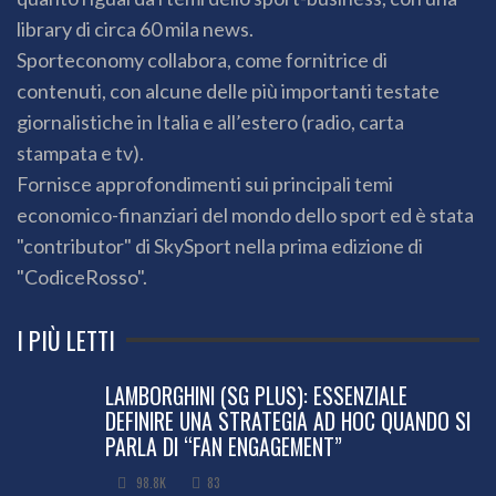
library di circa 60 mila news.
Sporteconomy collabora, come fornitrice di
contenuti, con alcune delle più importanti testate
giornalistiche in Italia e all’estero (radio, carta
stampata e tv).
Fornisce approfondimenti sui principali temi
economico-finanziari del mondo dello sport ed è stata
"contributor" di SkySport nella prima edizione di
"CodiceRosso".
I PIÙ LETTI
LAMBORGHINI (SG PLUS): ESSENZIALE
DEFINIRE UNA STRATEGIA AD HOC QUANDO SI
PARLA DI “FAN ENGAGEMENT”
98.8K
83