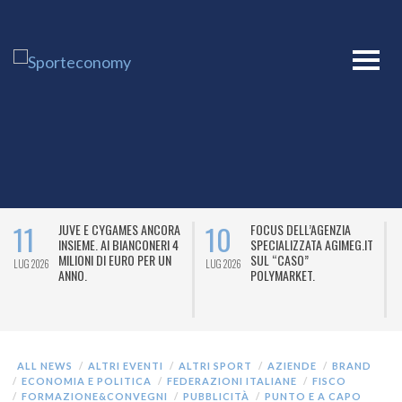
11
10
JUVE E CYGAMES ANCORA
FOCUS DELL’AGENZIA
INSIEME. AI BIANCONERI 4
SPECIALIZZATA AGIMEG.IT
MILIONI DI EURO PER UN
SUL “CASO”
LUG 2026
LUG 2026
L
ANNO.
POLYMARKET.
ALL NEWS
ALTRI EVENTI
ALTRI SPORT
AZIENDE
BRAND
ECONOMIA E POLITICA
FEDERAZIONI ITALIANE
FISCO
FORMAZIONE&CONVEGNI
PUBBLICITÀ
PUNTO E A CAPO