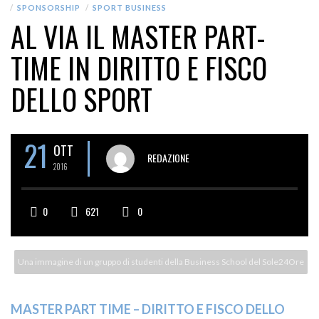
SPONSORSHIP
SPORT BUSINESS
AL VIA IL MASTER PART-
TIME IN DIRITTO E FISCO
DELLO SPORT
21
OTT
REDAZIONE
2016
0
621
0
Una immagine di un gruppo di studenti della Business School del Sole24Ore
MASTER PART TIME – DIRITTO E FISCO DELLO