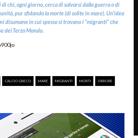
di chi, ogni giorno, cerca di salvarsi dalla guerra o di
nità, pur sfidando la morte (di solite in mare). Un’idea
oni disumane in cui spesso si trovano i “migranti” che
se del Terzo Mondo.
6900jo
CALCIO GRECO
MARE
MIGRANTI
MORTI
ORRORE