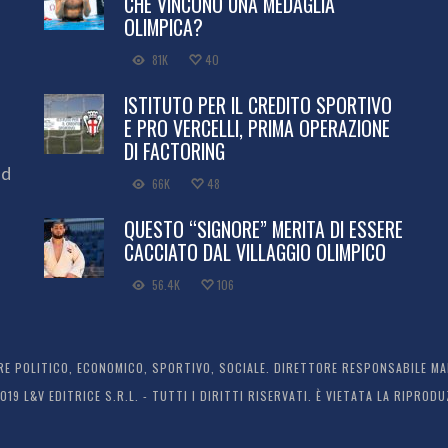
CHE VINCONO UNA MEDAGLIA
OLIMPICA?
81K
40
ISTITUTO PER IL CREDITO SPORTIVO
E PRO VERCELLI, PRIMA OPERAZIONE
DI FACTORING
ed
66K
48
QUESTO “SIGNORE” MERITA DI ESSERE
CACCIATO DAL VILLAGGIO OLIMPICO
56.4K
106
 POLITICO, ECONOMICO, SPORTIVO, SOCIALE. DIRETTORE RESPONSABILE MARC
2019 L&V EDITRICE S.R.L. - TUTTI I DIRITTI RISERVATI. È VIETATA LA RIPR