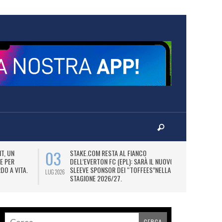
03
06
T, UN
STAKE.COM RESTA AL FIANCO
M
E PER
DELL’EVERTON FC (EPL): SARÀ IL NUOVO
P
DO A VITA.
SLEEVE SPONSOR DEI “TOFFEES”NELLA
“
LUG 2026
LUG 2026
STAGIONE 2026/27.