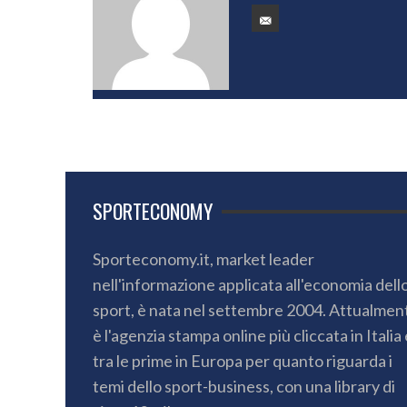
SPORTECONOMY
Sporteconomy.it, market leader
nell'informazione applicata all'economia dell
sport, è nata nel settembre 2004. Attualmen
è l'agenzia stampa online più cliccata in Italia 
tra le prime in Europa per quanto riguarda i
temi dello sport-business, con una library di