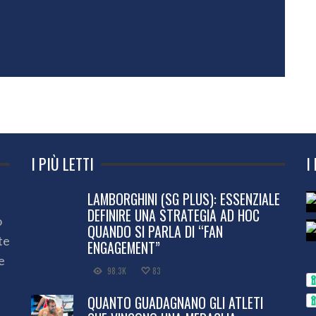
I PIÙ LETTI
I
LAMBORGHINI (SG PLUS): ESSENZIALE
DEFINIRE UNA STRATEGIA AD HOC
o
QUANDO SI PARLA DI “FAN
te
ENGAGEMENT”
e
98.3K
83
QUANTO GUADAGNANO GLI ATLETI