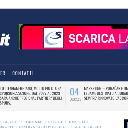
TER
CONTATTI
04
TOTTENHAM-BETANO, MOLTO PIÙ DI UNA
MARKETING – POGAČAR E DM
SPONSORIZZAZIONE. DAL 2027 AL 2029
LEGAME DESTINATO A DURAR
SARÀ ANCHE “REGIONAL PARTNER” DEGLI
SEMPRE: RINNOVATO L’ACCOR
LUG 2026
SPURS.
CALCIO
ECONOMIA E POLITICA
HOME PAGE
EUROPEE
OSSERVATORIO POLITICO
STADI DI CALCIO