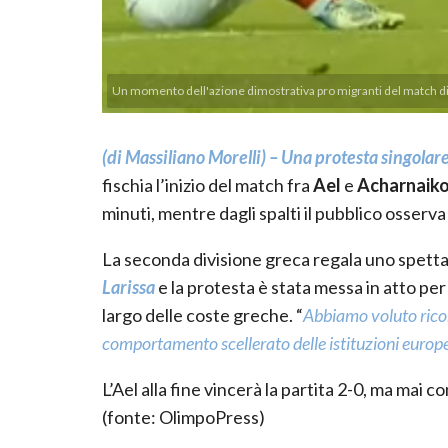
Un momento dell'azione dimostrativa pro migranti del match di c
(di Massiliano Morelli) – Una protesta singola
fischia l’inizio del match fra
Ael
e
Acharnaiko
minuti, mentre dagli spalti il pubblico osserva 
La seconda divisione greca regala uno spettaco
Larissa
e la protesta è stata messa in atto per
largo delle coste greche. “
Abbiamo voluto ricor
comportamento scellerato delle istituzioni europ
L’Ael alla fine vincerà la partita 2-0, ma mai c
(fonte: OlimpoPress)