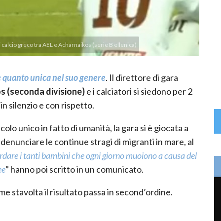
alcio greco tra AEL e Acharnaikos (serie B ellenica)
re quanto unica nel suo genere
. Il direttore di gara
s (seconda divisione)
e i calciatori si siedono per 2
in silenzio e con rispetto.
lo unico in fatto di umanità, la gara si è giocata a
 denunciare le continue stragi di migranti in mare, al
dare i tanti bambini che ogni giorno muoiono a causa del
ee
” hanno poi scritto in un comunicato.
ome stavolta il risultato passa in second’ordine.