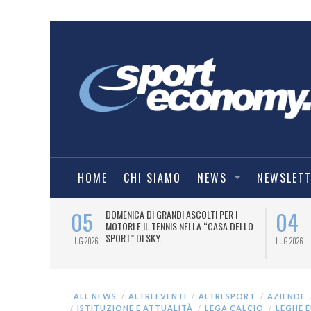
HOME
CHI SIAMO
NEWS
NEWSLET
05
04
A UNA MAGLIA-
DOMENICA DI GRANDI ASCOLTI PER I
IORENTINA
MOTORI E IL TENNIS NELLA “CASA DELLO
SPORT” DI SKY.
LUG 2026
LUG 2026
ALL NEWS
ALTRI EVENTI
ALTRI SPORT
AZIENDE
ISTITUZIONE E ATTUALITÀ
LEGA CALCIO
LEGHE 