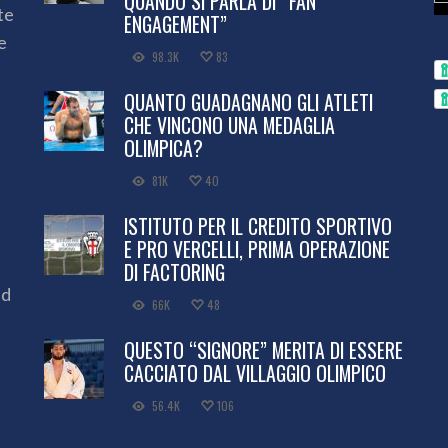
QUANDO SI PARLA DI “FAN
te
ENGAGEMENT”
e
98.3K
83
QUANTO GUADAGNANO GLI ATLETI
CHE VINCONO UNA MEDAGLIA
OLIMPICA?
81K
40
ISTITUTO PER IL CREDITO SPORTIVO
E PRO VERCELLI, PRIMA OPERAZIONE
DI FACTORING
ed
66K
48
QUESTO “SIGNORE” MERITA DI ESSERE
CACCIATO DAL VILLAGGIO OLIMPICO
56.4K
106