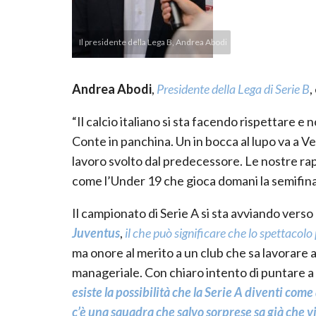
Il presidente della Lega B, Andrea Abodi
Andrea Abodi
,
Presidente della Lega di Serie B
,
“Il calcio italiano si sta facendo rispettare 
Conte in panchina. Un in bocca al lupo va a Ve
lavoro svolto dal predecessore. Le nostre rap
come l’Under 19 che gioca domani la semifina
Il campionato di Serie A si sta avviando verso
Juventus
,
il che può significare che lo spettacolo
ma onore al merito a un club che sa lavorare 
manageriale. Con chiaro intento di puntare a
esiste la possibilità che la Serie A diventi come
c’è una squadra che salvo sorprese sa già che vin