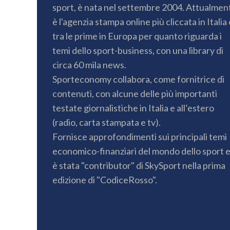
sport, è nata nel settembre 2004. Attualmen
è l'agenzia stampa online più cliccata in Italia 
tra le prime in Europa per quanto riguarda i
temi dello sport-business, con una library di
circa 60 mila news.
Sporteconomy collabora, come fornitrice di
contenuti, con alcune delle più importanti
testate giornalistiche in Italia e all’estero
(radio, carta stampata e tv).
Fornisce approfondimenti sui principali temi
economico-finanziari del mondo dello sport 
è stata "contributor" di SkySport nella prima
edizione di "CodiceRosso".