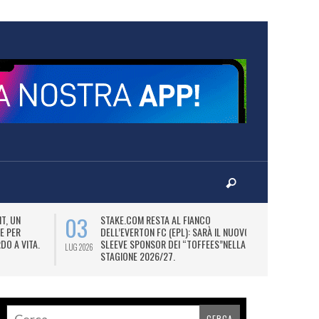
03
06
T, UN
STAKE.COM RESTA AL FIANCO
M
E PER
DELL’EVERTON FC (EPL): SARÀ IL NUOVO
P
DO A VITA.
SLEEVE SPONSOR DEI “TOFFEES”NELLA
“
LUG 2026
LUG 2026
STAGIONE 2026/27.