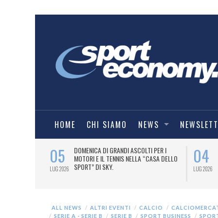
HOME
CHI SIAMO
NEWS
NEWSLET
05
04
A UNA MAGLIA-
DOMENICA DI GRANDI ASCOLTI PER I
IORENTINA
MOTORI E IL TENNIS NELLA “CASA DELLO
SPORT” DI SKY.
LUG 2026
LUG 2026
ALL NEWS
ALTRI EVENTI
CALCIO
CALCIOMERCA
SERIE A - SERIE B
SERIE B
SPORT BUSINESS
SPORT