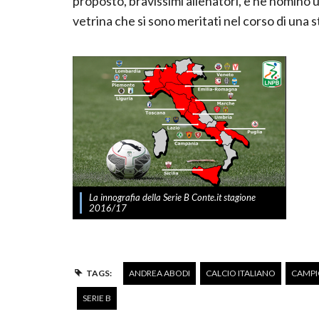
proposto, bravissimi allenatori, e ne nomino 
vetrina che si sono meritati nel corso di una 
La innografia della Serie B Conte.it stagione
2016/17
TAGS:
ANDREA ABODI
CALCIO ITALIANO
CAMP
SERIE B