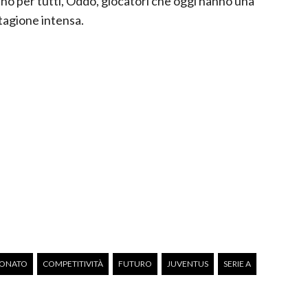
uno per tutti, Oddo, giocatori che oggi hanno una
stagione intensa.
IONATO
COMPETITIVITÀ
FUTURO
JUVENTUS
SERIE A