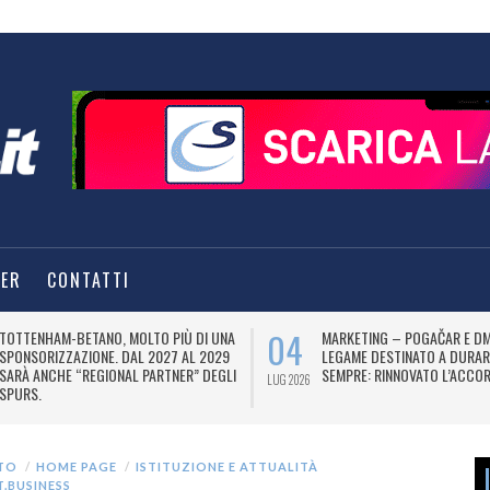
TER
CONTATTI
04
TOTTENHAM-BETANO, MOLTO PIÙ DI UNA
MARKETING – POGAČAR E DM
SPONSORIZZAZIONE. DAL 2027 AL 2029
LEGAME DESTINATO A DURAR
SARÀ ANCHE “REGIONAL PARTNER” DEGLI
SEMPRE: RINNOVATO L’ACCOR
LUG 2026
SPURS.
TO
HOME PAGE
ISTITUZIONE E ATTUALITÀ
.BUSINESS