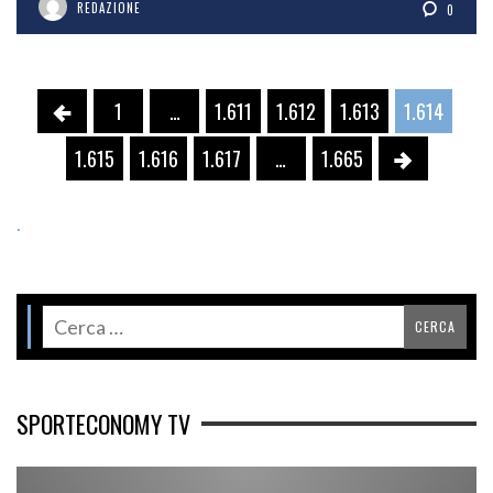
REDAZIONE
0
1
…
1.611
1.612
1.613
1.614
1.615
1.616
1.617
…
1.665
.
SPORTECONOMY TV