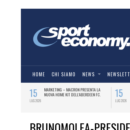
HOME
CHI SIAMO
NEWS
NEWSLET
15
15
ATE DI
MARKETING – MACRON PRESENTA LA
’INTELLIGENZA
NUOVA HOME KIT DELL’ABERDEEN FC.
LUG 2026
LUG 2026
BRUNOMOLEA-PRESIDE