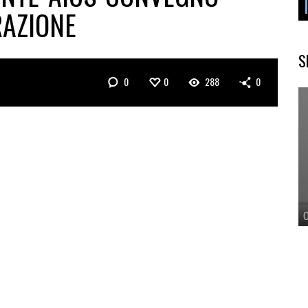
RAZIONE
S
0
0
288
0