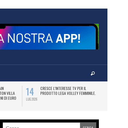
14
16
AIN
CRESCE L’INTERESSE TV PER IL
I
TON VILLA
PRODOTTO LEGA VOLLEY FEMMINILE.
CE
NI DI EURO
SP
LUG 2026
LUG 2026