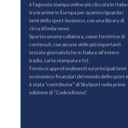
è l'agenzia stampa online più cliccata in Italia 
tra le prime in Europa per quanto riguarda i
temi dello sport-business, con una library di
circa 60 mila news.
Sporteconomy collabora, come fornitrice di
contenuti, con alcune delle più importanti
testate giornalistiche in Italia e all’estero
(radio, carta stampata e tv).
Fornisce approfondimenti sui principali temi
economico-finanziari del mondo dello sport 
è stata "contributor" di SkySport nella prima
edizione di "CodiceRosso".