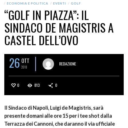
ECONOMIA E POLITICA
EVENTI
GOLF
“GOLF IN PIAZZA”: IL
SINDACO DE MAGISTRIS A
CASTEL DELL’OVO
26
OTT
REDAZIONE
2018
0
813
0
Il Sindaco di Napoli, Luigi de Magistris, sarà
presente domani alle ore 15 per i tee shot dalla
Terrazza dei Cannoni, che daranno il via ufficiale