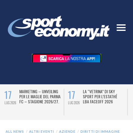
17
17
MARKETING – UNVEILING
LA “VETRINA” DI SKY
PER LE MAGLIE DEL PARMA
SPORT PER L’ESTATHÉ
FC – STAGIONE 2026/27.
LBA FACEOFF 2026
LUG 2026
LUG 2026
L
ALL NEWS
ALTRI EVENTI
AZIENDE
DIRITTI DI IMMAGINE