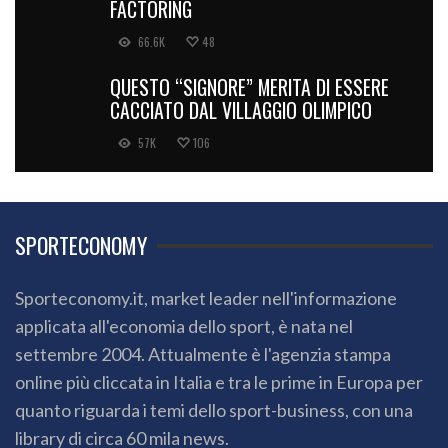
FACTORING
66.6K
48
QUESTO “SIGNORE” MERITA DI ESSERE
CACCIATO DAL VILLAGGIO OLIMPICO
57K
106
SPORTECONOMY
Sporteconomy.it, market leader nell'informazione
applicata all'economia dello sport, è nata nel
settembre 2004. Attualmente è l'agenzia stampa
online più cliccata in Italia e tra le prime in Europa per
quanto riguarda i temi dello sport-business, con una
library di circa 60 mila news.