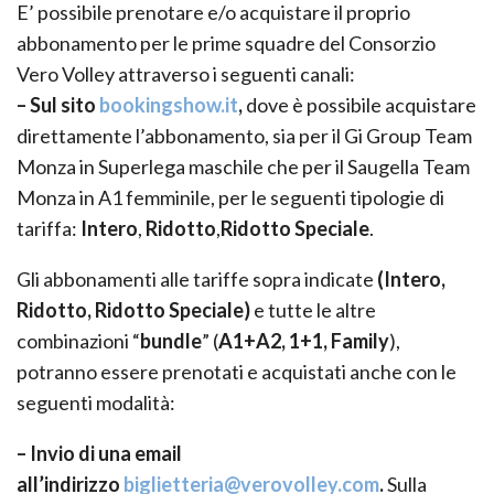
E’ possibile prenotare e/o acquistare il proprio
abbonamento per le prime squadre del Consorzio
Vero Volley attraverso i seguenti canali:
– Sul sito
bookingshow.it
,
dove è possibile acquistare
direttamente l’abbonamento, sia per il Gi Group Team
Monza in Superlega maschile che per il Saugella Team
Monza in A1 femminile, per le seguenti tipologie di
tariffa:
Intero
,
Ridotto
,
Ridotto Speciale
.
Gli abbonamenti alle tariffe sopra indicate
(Intero,
Ridotto, Ridotto Speciale)
e tutte le altre
combinazioni “
bundle
” (
A1+A2, 1+1, Family
),
potranno essere prenotati e acquistati anche con le
seguenti modalità:
– Invio di una email
all’indirizzo
biglietteria@verovolley.com
.
Sulla