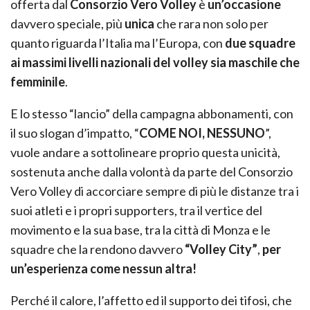
offerta dal
Consorzio Vero Volley
è
un’occasione
davvero speciale, più
unica
che rara non solo per
quanto riguarda l’Italia ma l’Europa, con
due squadre
ai massimi livelli nazionali
del volley sia maschile che
femminile
.
E lo stesso “lancio” della campagna abbonamenti, con
il suo slogan d’impatto, “
COME NOI, NESSUNO
”,
vuole andare a sottolineare proprio questa unicità,
sostenuta anche dalla volontà da parte del Consorzio
Vero Volley di accorciare sempre di più le distanze tra i
suoi atleti e i propri supporters, tra il vertice del
movimento e la sua base, tra la città di Monza e le
squadre che la rendono davvero
“Volley City”
,
per
un’esperienza come nessun altra!
Perché il calore, l’affetto ed il supporto dei tifosi, che