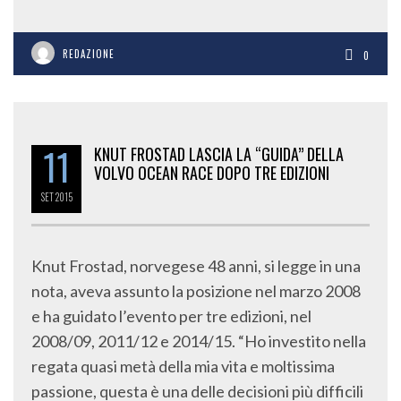
REDAZIONE
0
11
KNUT FROSTAD LASCIA LA “GUIDA” DELLA
VOLVO OCEAN RACE DOPO TRE EDIZIONI
SET
2015
Knut Frostad, norvegese 48 anni, si legge in una
nota, aveva assunto la posizione nel marzo 2008
e ha guidato l’evento per tre edizioni, nel
2008/09, 2011/12 e 2014/15. “Ho investito nella
regata quasi metà della mia vita e moltissima
passione, questa è una delle decisioni più difficili