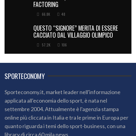
FACTORING
66.8K
48
QUESTO “SIGNORE” MERITA DI ESSERE
CACCIATO DAL VILLAGGIO OLIMPICO
57.2K
106
SPORTECONOMY
Sporteconomy.it, market leader nell'informazione
applicata all'economia dello sport, è nata nel
settembre 2004. Attualmente è l'agenzia stampa
online più cliccata in Italia e tra le prime in Europa per
quanto riguarda i temi dello sport-business, con una
library di circa 60 mila news.