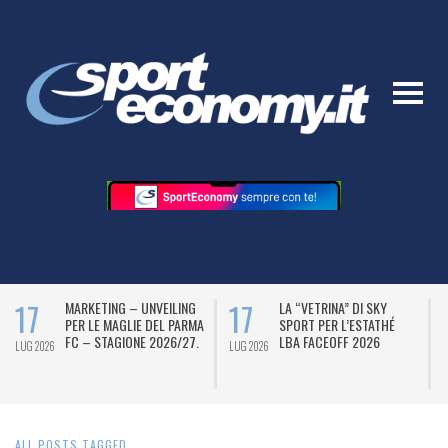
17
17
MARKETING – UNVEILING
LA “VETRINA” DI SKY
PER LE MAGLIE DEL PARMA
SPORT PER L’ESTATHÉ
FC – STAGIONE 2026/27.
LBA FACEOFF 2026
LUG 2026
LUG 2026
L
ALL POSTS TAGGED