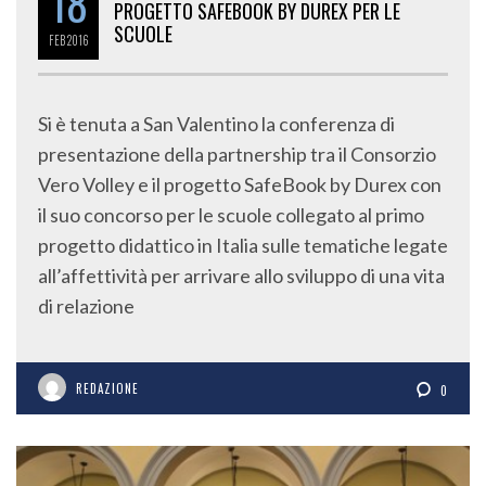
18
PROGETTO SAFEBOOK BY DUREX PER LE
SCUOLE
FEB
2016
Si è tenuta a San Valentino la conferenza di
presentazione della partnership tra il Consorzio
Vero Volley e il progetto SafeBook by Durex con
il suo concorso per le scuole collegato al primo
progetto didattico in Italia sulle tematiche legate
all’affettività per arrivare allo sviluppo di una vita
di relazione
REDAZIONE
0