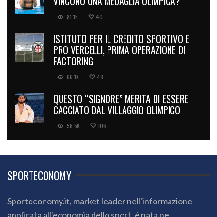
VINCONO UNA MEDAGLIA OLIMPICA?
81.1K
40
ISTITUTO PER IL CREDITO SPORTIVO E
PRO VERCELLI, PRIMA OPERAZIONE DI
FACTORING
66.1K
48
QUESTO “SIGNORE” MERITA DI ESSERE
CACCIATO DAL VILLAGGIO OLIMPICO
56.5K
106
SPORTECONOMY
Sporteconomy.it, market leader nell'informazione
applicata all'economia dello sport, è nata nel