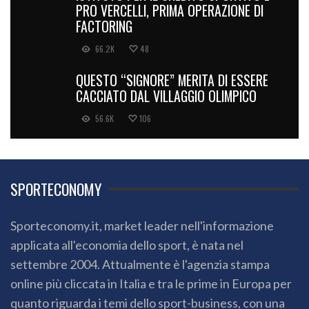
PRO VERCELLI, PRIMA OPERAZIONE DI
FACTORING
66.2K
48
QUESTO “SIGNORE” MERITA DI ESSERE
CACCIATO DAL VILLAGGIO OLIMPICO
56.6K
106
SPORTECONOMY
Sporteconomy.it, market leader nell'informazione
applicata all'economia dello sport, è nata nel
settembre 2004. Attualmente è l'agenzia stampa
online più cliccata in Italia e tra le prime in Europa per
quanto riguarda i temi dello sport-business, con una