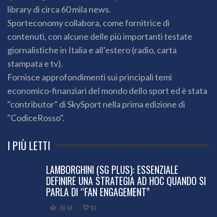
library di circa 60 mila news.
Sporteconomy collabora, come fornitrice di
contenuti, con alcune delle più importanti testate
giornalistiche in Italia e all’estero (radio, carta
stampata e tv).
Fornisce approfondimenti sui principali temi
economico-finanziari del mondo dello sport ed è stata
"contributor" di SkySport nella prima edizione di
"CodiceRosso".
I PIÙ LETTI
LAMBORGHINI (SG PLUS): ESSENZIALE
DEFINIRE UNA STRATEGIA AD HOC QUANDO SI
PARLA DI “FAN ENGAGEMENT”
98.5K
83