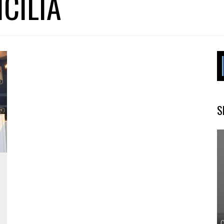
CILIA
S