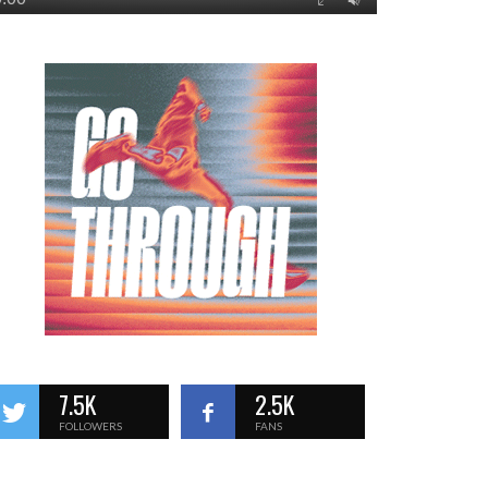
7.5K
2.5K
FOLLOWERS
FANS