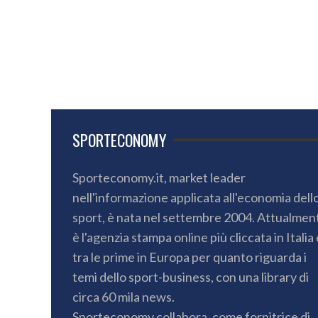
SPORTECONOMY
Sporteconomy.it, market leader
nell'informazione applicata all'economia dell
sport, è nata nel settembre 2004. Attualmen
è l'agenzia stampa online più cliccata in Italia 
tra le prime in Europa per quanto riguarda i
temi dello sport-business, con una library di
circa 60 mila news.
Sporteconomy collabora, come fornitrice di