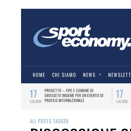
HOME
CHI SIAMO
NEWS
NEWSLET
17
17
T PER
PROGETTO – FIPE E COMUNE DI
026
GROSSETO INSIEME PER UN EVENTO DI
PROFILO INTERNAZIONALE.
LUG 2026
LUG 2026
ALL POSTS TAGGED