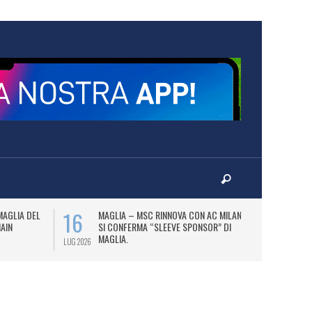
16
17
MAGLIA DEL
MAGLIA – MSC RINNOVA CON AC MILAN E
P
MAIN
SI CONFERMA “SLEEVE SPONSOR” DI
PA
MAGLIA.
LUG 2026
LUG 2026